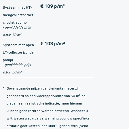
€ 109 p/m²
Systeem met HT-
mengcollector met
circulatiepomp
- gemiddelde prijs
o.b.v. 50 m²
€ 103 p/m²
Systeem met open
LT-collector (zonder
pomp)
- gemiddelde prijs
o.b.v. 50 m²
*
Bovenstaande prijzen per vierkante meter zijn
gebaseerd op een vloeroppervlakte van 50 m² en
bieden een realistische indicatie, maar hieraan
kunnen geen rechten worden ontleend. Wanneer u
wilt weten wat vloerverwarming voor uw specifieke
situatie gaat kosten, dan kunt u geheel vrijblijvend