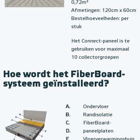
0,72m²
Afmetingen: 120cm x 60cm
Bestelhoeveelheden: per
stuk
Het Connect-paneel is te
gebruiken voor maximaal
10 collectorgroepen
Hoe wordt het FiberBoard-
systeem geïnstalleerd?
A.
Ondervloer
B.
Randisolatie
C.
FiberBoard-
D.
paneelplaten
E.
Vloerverwarmingsbuis