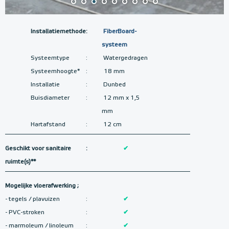
Installatiemethode
:
FiberBoard-
systeem
Systeemtype
:
Watergedragen
Systeemhoogte*
:
18 mm
Installatie
:
Dunbed
Buisdiameter
:
12 mm x 1,5
mm
Hartafstand
:
12 cm
Geschikt voor sanitaire
:
✔
ruimte(s)**
Mogelijke vloerafwerking ;
- tegels / plavuizen
:
✔
- PVC-stroken
:
✔
- marmoleum / linoleum
:
✔