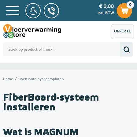
0
€ 0,00
0
€ 0,00
ncl. BTW
incl. BTW
OFFERTE
 0,00
Totaalbedrag (incl. BTW)
€ 0,00
AANVRAGEN
Home
FiberBoard-systeemplaten
FiberBoard-systeem
installeren
Wat is MAGNUM