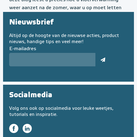
deze blog leest u precies hoe u vloerverwarming
weer aanzet na de zomer, waar u op moet letten
en hoe u uw installatie in topconditie houdt.
Nieuwsbrief
Lees meer »
Altijd op de hoogte van de nieuwse acties, product
nieuws, handige tips en veel meer!
E-mailadres
Socialmedia
Volg ons ook op socialmedia voor leuke weetjes,
tutorials en inspiratie.