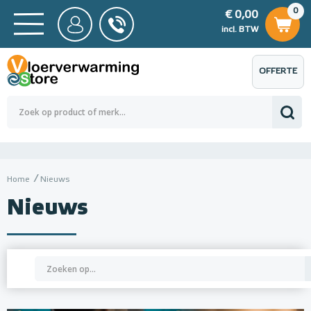
0
€ 0,00
0
€ 0,00
ncl. BTW
incl. BTW
OFFERTE
 0,00
Totaalbedrag (incl. BTW)
€ 0,00
AANVRAGEN
Home
Nieuws
Nieuws