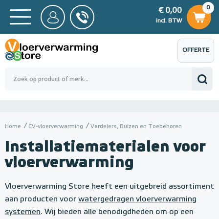
0
€ 0,00
0
€ 0,00
ncl. BTW
incl. BTW
OFFERTE
 0,00
Totaalbedrag (incl. BTW)
€ 0,00
AANVRAGEN
Home
CV-vloerverwarming
Verdelers, Buizen en Toebehoren
Installatiematerialen voor
vloerverwarming
Vloerverwarming Store heeft een uitgebreid assortiment
aan producten voor
watergedragen vloerverwarming
systemen
. Wij bieden alle benodigdheden om op een