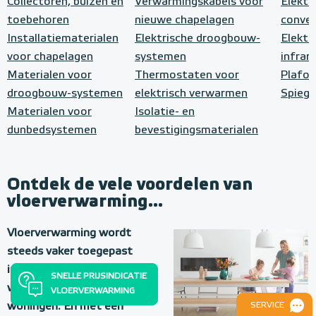
Collectoren, buizen en
Verwarmingskabels voor
Elektr
toebehoren
nieuwe chapelagen
conve
Installatiematerialen
Elektrische droogbouw-
Elektr
voor chapelagen
systemen
infrar
Materialen voor
Thermostaten voor
Plafo
droogbouw-systemen
elektrisch verwarmen
Spiege
Materialen voor
Isolatie- en
dunbedsystemen
bevestigingsmaterialen
Ontdek de vele voordelen van
vloerverwarming...
Vloerverwarming wordt
steeds vaker toegepast
in zowel nieuwbouw-
SNELLE PRIJSINDICATIE
woningen als bestaande
VLOERVERWARMING
woningen. Én met een
SERVICE