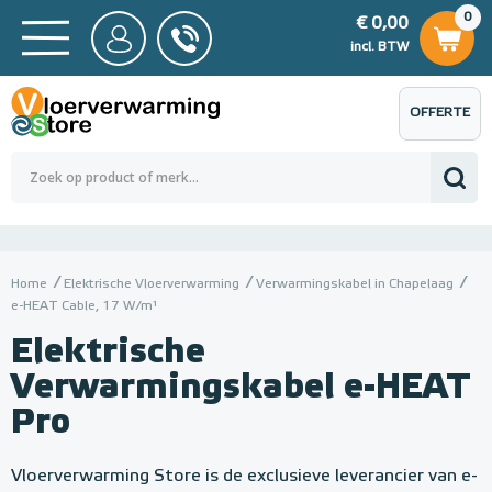
0
€ 0,00
0
€ 0,00
ncl. BTW
incl. BTW
OFFERTE
 0,00
Totaalbedrag (incl. BTW)
€ 0,00
AANVRAGEN
Home
Elektrische Vloerverwarming
Verwarmingskabel in Chapelaag
e-HEAT Cable, 17 W/m¹
Elektrische
Verwarmingskabel e-HEAT
Pro
Vloerverwarming Store is de exclusieve leverancier van e-