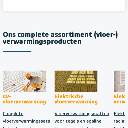
Ons complete assortiment (vloer-)
verwarmingsproducten
CV-
Elektrische
Elekt
vloerverwarming
vloerverwarming
verw
Complete
Vloerverwarmingsmatten
Elektr
vloerverwarmingssets
voor tegels en egaline
radiat