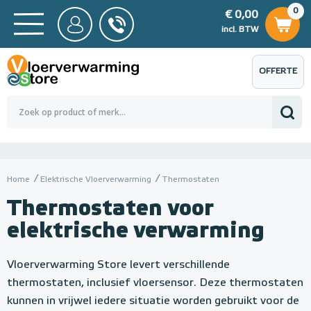
0
€ 0,00
0
€ 0,00
ncl. BTW
incl. BTW
OFFERTE
 0,00
Totaalbedrag (incl. BTW)
€ 0,00
AANVRAGEN
Home
Elektrische Vloerverwarming
Thermostaten
Thermostaten voor
elektrische verwarming
Vloerverwarming Store levert verschillende
thermostaten, inclusief vloersensor. Deze thermostaten
kunnen in vrijwel iedere situatie worden gebruikt voor de