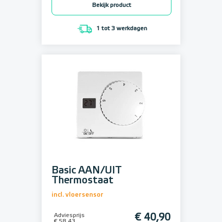
Bekijk product
1 tot 3 werkdagen
Basic AAN/UIT
Thermostaat
incl. vloersensor
Adviesprijs
€ 40,90
€ 58,43