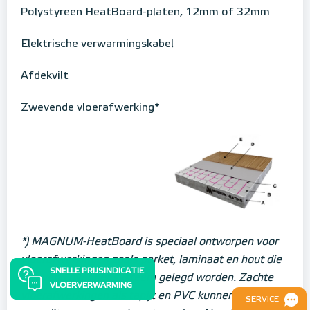
Polystyreen HeatBoard-platen, 12mm of 32mm
Elektrische verwarmingskabel
Afdekvilt
Zwevende vloerafwerking*
*) MAGNUM-HeatBoard is speciaal ontworpen voor
vloerafwerkingen zoals parket, laminaat en hout die
SNELLE PRIJSINDICATIE
zwevend over het systeem gelegd worden. Zachte
VLOERVERWARMING
vloerafwerkingen als tapijt en PVC kunnen niet direct
SERVICE