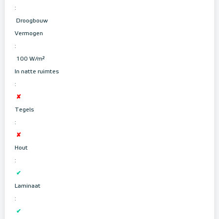
:
Droogbouw
Vermogen
:
100 W/m²
In natte ruimtes
:
✘
Tegels
:
✘
Hout
:
✔
Laminaat
:
✔