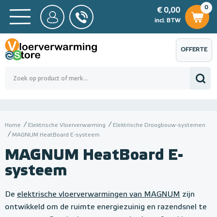
0
€ 0,00
0
€ 0,00
ncl. BTW
incl. BTW
OFFERTE
 0,00
Totaalbedrag (incl. BTW)
€ 0,00
AANVRAGEN
Home
Elektrische Vloerverwarming
Elektrische Droogbouw-systemen
MAGNUM HeatBoard E-systeem
MAGNUM HeatBoard E-
systeem
De
elektrische vloerverwarmingen van MAGNUM
zijn
ontwikkeld om de ruimte energiezuinig en razendsnel te