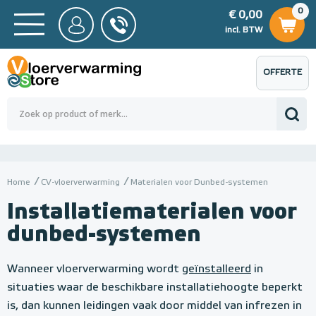
0
€ 0,00
0
€ 0,00
ncl. BTW
incl. BTW
OFFERTE
 0,00
Totaalbedrag (incl. BTW)
€ 0,00
AANVRAGEN
Home
CV-vloerverwarming
Materialen voor Dunbed-systemen
Installatiematerialen voor
dunbed-systemen
Wanneer vloerverwarming wordt
geïnstalleerd
in
situaties waar de beschikbare installatiehoogte beperkt
is, dan kunnen leidingen vaak door middel van infrezen in