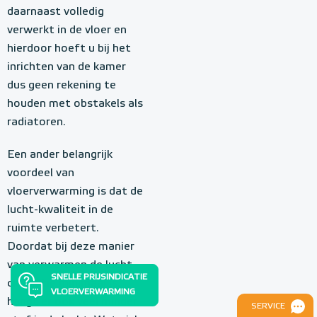
daarnaast volledig
verwerkt in de vloer en
hierdoor hoeft u bij het
inrichten van de kamer
dus geen rekening te
houden met obstakels als
radiatoren.
Een ander belangrijk
voordeel van
vloerverwarming is dat de
lucht-kwaliteit in de
ruimte verbetert.
Doordat bij deze manier
van verwarmen de lucht-
SNELLE PRIJSINDICATIE
circulatie minimaal is,
VLOERVERWARMING
hangt er ook veel minder
SERVICE