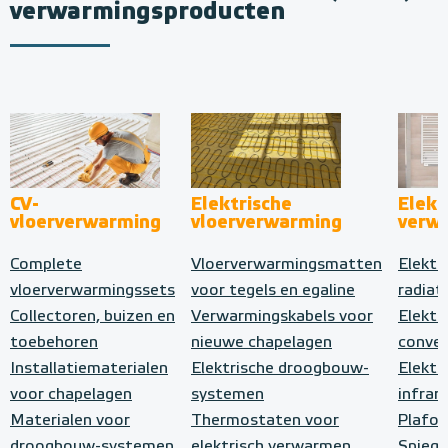
verwarmingsproducten
CV-
Elektrische
Elekt
vloerverwarming
vloerverwarming
verw
Complete
Vloerverwarmingsmatten
Elektr
vloerverwarmingssets
voor tegels en egaline
radiat
Collectoren, buizen en
Verwarmingskabels voor
Elektr
toebehoren
nieuwe chapelagen
conve
Installatiematerialen
Elektrische droogbouw-
Elektr
voor chapelagen
systemen
infrar
Materialen voor
Thermostaten voor
Plafo
droogbouw-systemen
elektrisch verwarmen
Spiege