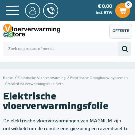
0
€ 0,00
0
€ 0,00
ncl. BTW
incl. BTW
OFFERTE
 0,00
Totaalbedrag (incl. BTW)
€ 0,00
AANVRAGEN
Home
Elektrische Vloerverwarming
Elektrische Droogbouw-systemen
MAGNUM Verwarmingsfolie Sets
Elektrische
vloerverwarmingsfolie
De
elektrische vloerverwarmingen van MAGNUM
zijn
ontwikkeld om de ruimte energiezuinig en razendsnel te