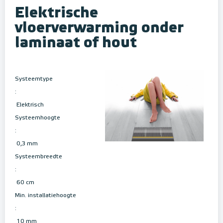
Elektrische
vloerverwarming onder
laminaat of hout
Systeemtype
:
Elektrisch
Systeemhoogte
:
0,3 mm
Systeembreedte
:
60 cm
Min. installatiehoogte
:
10 mm