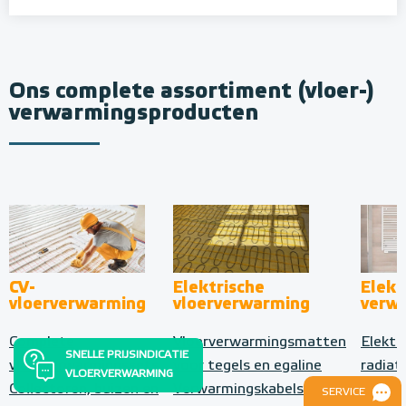
Ons complete assortiment (vloer-)
verwarmingsproducten
CV-
Elektrische
Elekt
vloerverwarming
vloerverwarming
verw
Complete
Vloerverwarmingsmatten
Elektr
SNELLE PRIJSINDICATIE
vloerverwarmingssets
voor tegels en egaline
radiat
VLOERVERWARMING
Collectoren, buizen en
Verwarmingskabels voor
Elektr
SERVICE