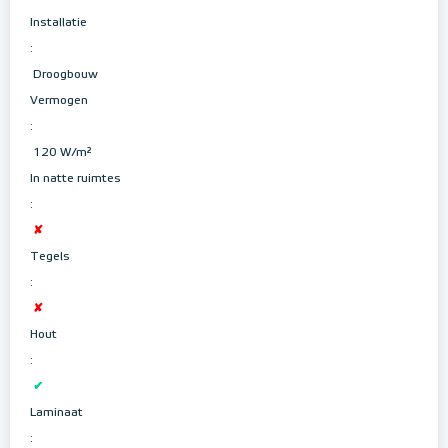
Installatie
:
Droogbouw
Vermogen
:
120 W/m²
In natte ruimtes
:
✘
Tegels
:
✘
Hout
:
✔
Laminaat
: