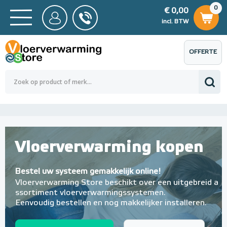
0
€ 0,00
0
€ 0,00
ncl. BTW
incl. BTW
OFFERTE
 0,00
Totaalbedrag (incl. BTW)
€ 0,00
AANVRAGEN
Vloerverwarming kopen
Bestel uw systeem gemakkelijk online!
Vloerverwarming Store beschikt over een
uitgebreid a
ssortiment vloerverwarmingssystemen.
Eenvoudig bestellen en nog makkelijker installeren.