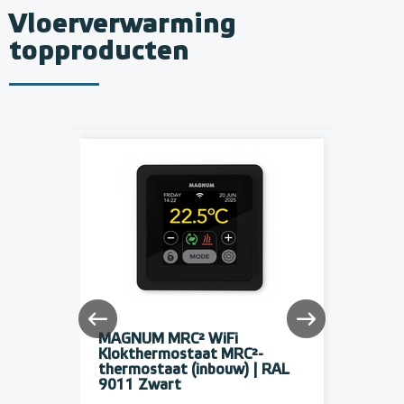
Vloerverwarming
topproducten
Actie
/ 600
MAGNUM MRC² WiFi
5 Groe
Klokthermostaat MRC²-
verdel
thermostaat (inbouw) | RAL
9011 Zwart