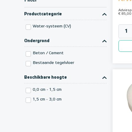
Filter
MAGNUM naregel-systemen
MAGNUM H64 bedraad systeem
Adviespr
Productcategorie
€ 85,00
Wavin Sentio-naregeling
Radson Unisenza Plus-zoneregeling
Water-systeem (CV)
MAGNUM 1-zone regeling
Ondergrond
Beton / Cement
Bestaande tegelvloer
Beschikbare hoogte
0,0 cm - 1,5 cm
1,5 cm - 3,0 cm