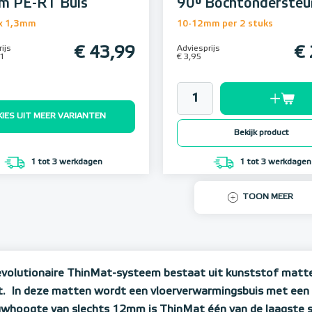
 PE-RT Buis
90° Bochtondersteu
x 1,3mm
10-12mm per 2 stuks
ijs
€ 43,99
Adviesprijs
€ 
61
€ 3,95
KIES UIT MEER VARIANTEN
Bekijk product
1 tot 3 werkdagen
1 tot 3 werkdagen
TOON MEER
evolutionaire ThinMat-systeem bestaat uit kunststof matte
kt. In deze matten wordt een vloerverwarmingsbuis met ee
whoogte van slechts 12mm is ThinMat één van de laagste sy