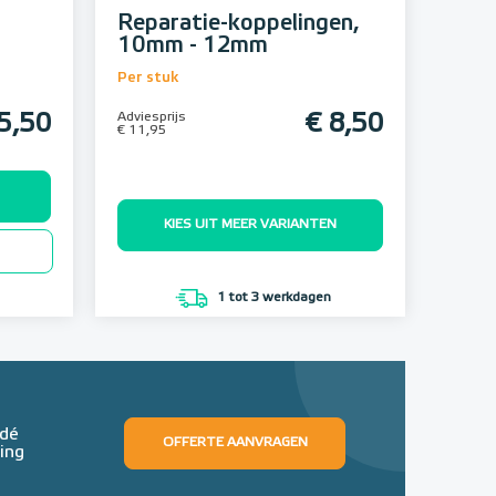
Reparatie-koppelingen,
10mm - 12mm
Per stuk
5,50
Adviesprijs
€ 8,50
€ 11,95
KIES UIT MEER VARIANTEN
1 tot 3 werkdagen
 dé
OFFERTE AANVRAGEN
ing