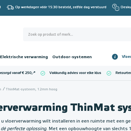
d
Op werkdagen vóór 15:30 besteld, zelfde dag verstuurd
Desku
0
€ 0,00
Elektrische verwarming
Outdoor-systemen
Vloe
Totaalbedrag
incl. BTW
bezorgd vanaf € 250,-
*
Vakkundig advies voor elke klus
Retourte
l. BTW)
€ 0,00
n
ThinMat-systeem, 12mm hoog
erverwarming ThinMat s
u vloerverwarming wilt installeren in een ruimte met een 
m
dé perfecte oplossing
. Met een opbouwhoogte van slechts 