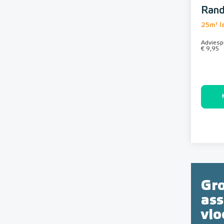
Rand
25m¹ l
Adviespr
€ 9,95
Gr
as
vl