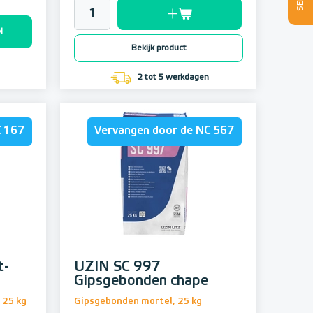
N
Bekijk product
2 tot 5 werkdagen
C 167
Vervangen door de NC 567
t-
UZIN SC 997
Gipsgebonden chape
 25 kg
Gipsgebonden mortel, 25 kg