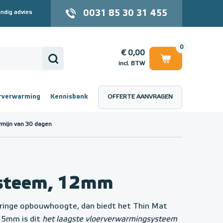
0031 85 30 31 455
ndig advies
0
€ 0,00
incl. BTW
rverwarming
Kennisbank
OFFERTE AANVRAGEN
 (incl. BTW)
€ 0,00
rmijn van 30 dagen
ysteem, 12mm
geringe opbouwhoogte, dan biedt het Thin Mat
15mm is dit
het laagste vloerverwarmingsysteem