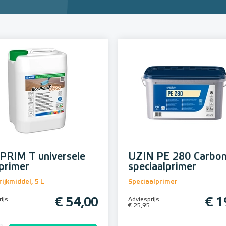
PRIM T universele
UZIN PE 280 Carbon
lprimer
speciaalprimer
ijkmiddel, 5 L
Speciaalprimer
ijs
€ 54,00
Adviesprijs
€ 1
€ 25,95