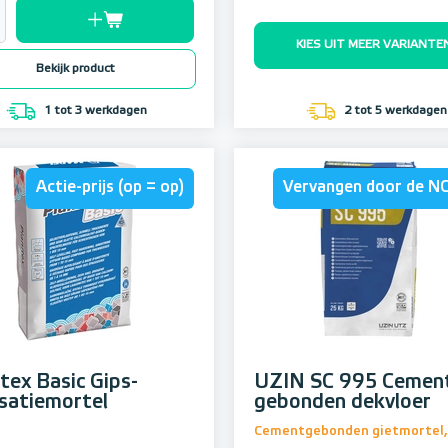
KIES UIT MEER VARIANTE
Bekijk product
1 tot 3 werkdagen
2 tot 5 werkdagen
Actie-prijs (op = op)
Vervangen door de N
tex Basic Gips-
UZIN SC 995 Cemen
isatiemortel
gebonden dekvloer
Cementgebonden gietmortel,