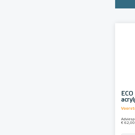
ECO 
acry
Voorstr
Adviespr
€ 62,00