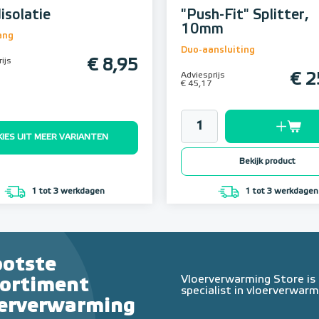
isolatie
"Push-Fit" Splitter,
10mm
ang
Duo-aansluiting
ijs
€ 8,95
Adviesprijs
€ 2
€ 45,17
KIES UIT MEER VARIANTEN
Bekijk product
1 tot 3 werkdagen
1 tot 3 werkdagen
ootste
Vloerverwarming Store is
sortiment
specialist in vloerverwarm
oerverwarming