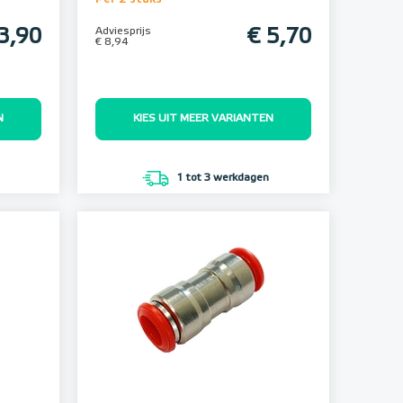
3,90
Adviesprijs
€ 5,70
€ 8,94
N
KIES UIT MEER VARIANTEN
1 tot 3 werkdagen