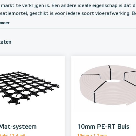
 markt te verkrijgen is. Een andere ideale eigenschap is dat 
isatiemortel, geschikt is voor iedere soort vloerafwerking. 
 meer
taten
Mat-systeem
10mm PE-RT Buis
tuks / 2,4 m²
10mm x 1,3mm