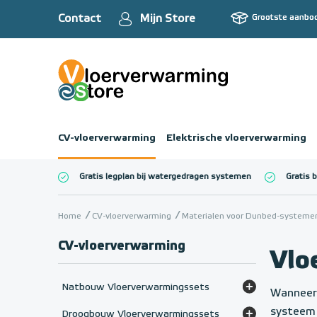
Contact
Mijn Store
Grootste aanbo
CV-vloerverwarming
Elektrische vloerverwarming
Gratis legplan bij watergedragen systemen
Gratis 
Totaalbedrag (inc
Home
CV-vloerverwarming
Materialen voor Dunbed-systeme
CV-vloerverwarming
Vlo
Natbouw Vloerverwarmingssets
Wanneer 
Set - HT-mengverdeler (> 65°C)
systee
Droogbouw Vloerverwarmingssets