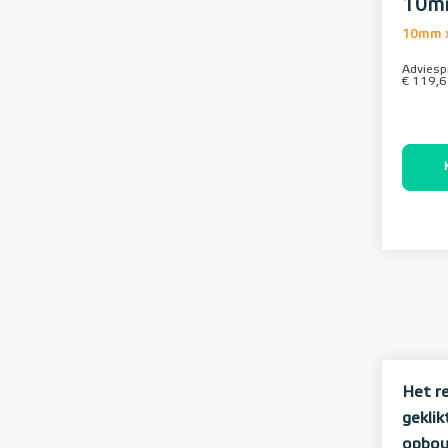
10mm
10mm 
Adviespr
€ 119,
Het r
gekli
opbou