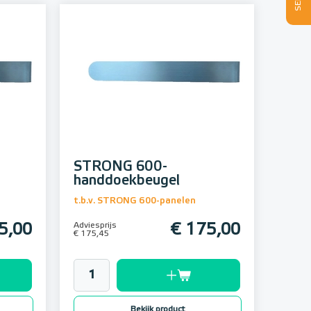
STRONG 600-
handdoekbeugel
t.b.v. STRONG 600-panelen
5,00
Adviesprijs
€ 175,00
€ 175,45
Bekijk product