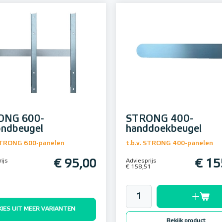
ONG 600-
STRONG 400-
ondbeugel
handdoekbeugel
 STRONG 600-panelen
t.b.v. STRONG 400-panelen
ijs
€ 95,00
Adviesprijs
€ 15
€ 158,51
KIES UIT MEER VARIANTEN
Bekijk product