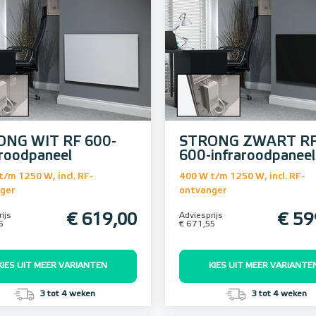
ONG WIT RF 600-
STRONG ZWART R
aroodpaneel
600-infraroodpaneel
t/m 1250 W, incl. RF-
400 W t/m 1250 W, incl. RF-
ger
ontvanger
ijs
€ 619,00
Adviesprijs
€ 59
5
€ 671,55
KIES UIT MEER VARIANTEN
KIES UIT MEER VARIANTE
3 tot 4 weken
3 tot 4 weken