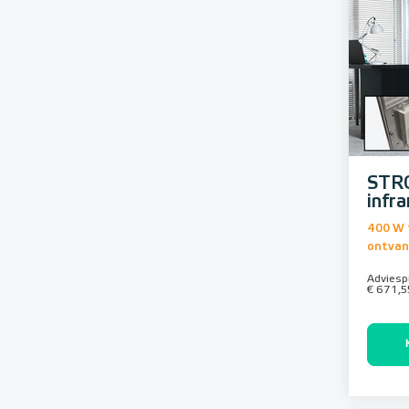
STR
infr
400 W 
ontvan
Adviespr
€ 671,5