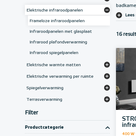
badkame
Elektrische designradiatoren
Convectoren voor luchtverwarming
Elektrische infraroodpanelen
Lees
Elektrische badkamerradiatoren
Vorstvrij-convector
Frameloze infraroodpanelen
Infraroodpanelen met glasplaat
16 resul
Infrarood plafondverwarming
Infrarood spiegelpanelen
Elektrische warmte matten
Karpetverwarming
Elektrische verwarming per ruimte
Droogloopmatten
Elektrische radiator woonkamer
Spiegelverwarming
Rubbermatten
Elektrische radiator slaapkamer
Anti-condens spiegelverwarming
Terrasverwarming
Elektrische radiator badkamer
Infrarood terrasstralers
Filter
Elektrische terrasverwarming
STR
infr
Productcategorie
400 W 