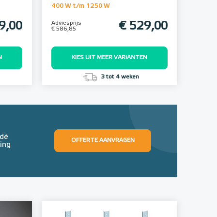
400 W t/m 1250 W
9,00
Adviesprijs
€ 529,00
€ 586,85
N
KIES UIT MEER VARIANTEN
3 tot 4 weken
 dé
OFFERTE AANVRAGEN
ing