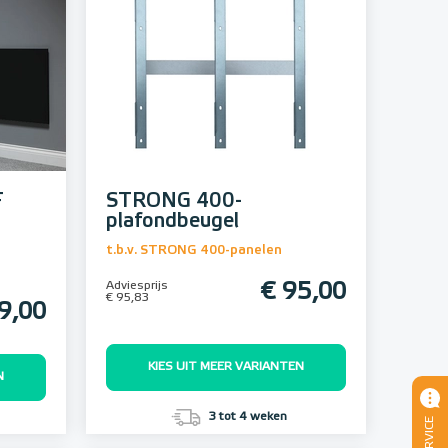
F
STRONG 400-
plafondbeugel
t.b.v. STRONG 400-panelen
Adviesprijs
€ 95,00
€ 95,83
9,00
KIES UIT MEER VARIANTEN
N
3 tot 4 weken
SERVICE