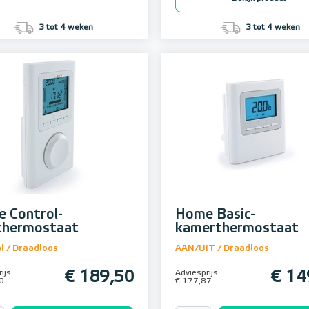
3 tot 4 weken
3 tot 4 weken
 Control-
Home Basic-
thermostaat
kamerthermostaat
l / Draadloos
AAN/UIT / Draadloos
ijs
€ 189,50
Adviesprijs
€ 14
0
€ 177,87