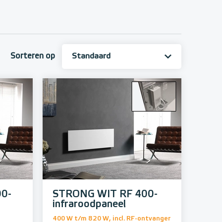
Sorteren op
0-
STRONG WIT RF 400-
infraroodpaneel
400 W t/m 820 W, incl. RF-ontvanger