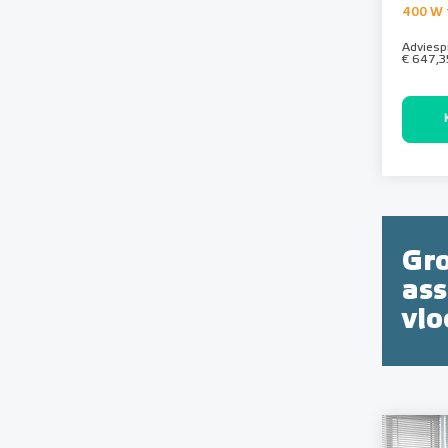
400 W 
Adviespr
€ 647,3
Gr
as
vl