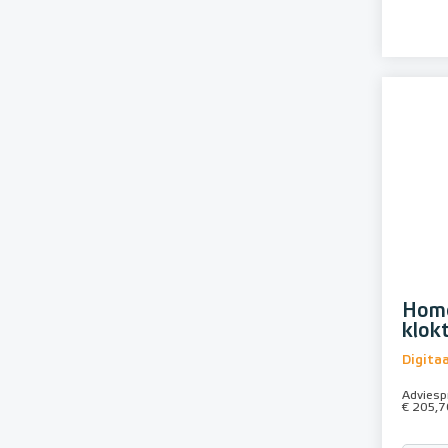
Home
klok
Digitaa
Adviespr
€ 205,7