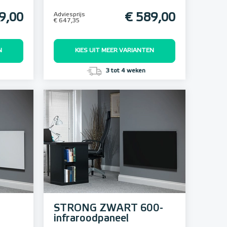
9,00
Adviesprijs
€ 589,00
€ 647,35
N
KIES UIT MEER VARIANTEN
3 tot 4 weken
STRONG ZWART 600-
infraroodpaneel