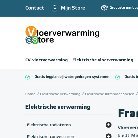
Contact
Mijn Store
Grootste aanbo
CV-vloerverwarming
Elektrische vloerverwarming
Gratis legplan bij watergedragen systemen
Gratis 
Totaalbedrag (inc
Home
Elektrische verwarming
Elektrische infraroodpanelen
Elektrische verwarming
Fra
Elektrische radiatoren
Vloerver
Elektrische radiatoren (paneel)
biedt Ma
Elektrische convectoren