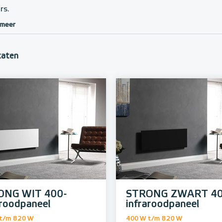
rs.
 meer
taten
ONG WIT 400-
STRONG ZWART 40
aroodpaneel
infraroodpaneel
t/m 820 W
400 W t/m 820 W