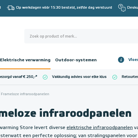
d
Op werkdagen vóór 15:30 besteld, zelfde dag verstuurd
Desku
0
€ 0,00
Elektrische verwarming
Outdoor-systemen
Vloe
Totaalbedrag
incl. BTW
bezorgd vanaf € 250,-
*
Vakkundig advies voor elke klus
Retourte
l. BTW)
€ 0,00
Frameloze infraroodpanelen
meloze infraroodpanelen
warming Store levert diverse
elektrische infraroodpanelen
va
sterwatt een perfecte oplossing; van stralingspanelen voor