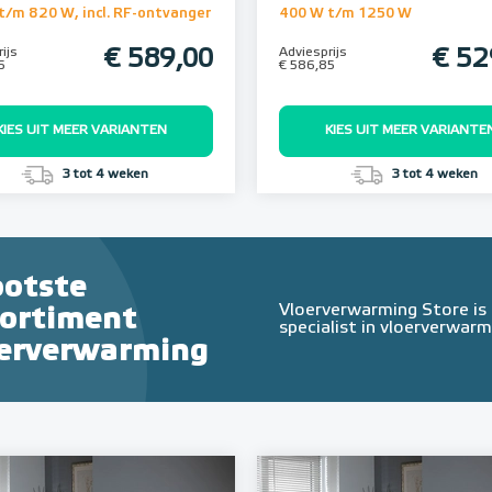
t/m 820 W, incl. RF-ontvanger
400 W t/m 1250 W
ijs
€ 589,00
Adviesprijs
€ 52
5
€ 586,85
KIES UIT MEER VARIANTEN
KIES UIT MEER VARIANTE
3 tot 4 weken
3 tot 4 weken
ootste
Vloerverwarming Store is
sortiment
specialist in vloerverwarm
oerverwarming