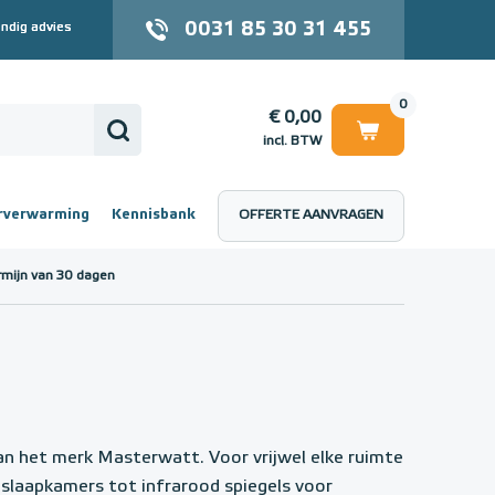
0031 85 30 31 455
ndig advies
0
€ 0,00
incl. BTW
rverwarming
Kennisbank
OFFERTE AANVRAGEN
 (incl. BTW)
€ 0,00
rmijn van 30 dagen
n het merk Masterwatt. Voor vrijwel elke ruimte
 slaapkamers tot infrarood spiegels voor