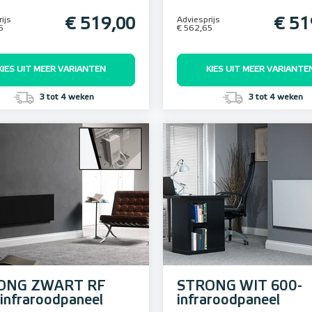
ijs
€ 519,00
Adviesprijs
€ 51
5
€ 562,65
KIES UIT MEER VARIANTEN
KIES UIT MEER VARIANTE
3 tot 4 weken
3 tot 4 weken
ONG ZWART RF
STRONG WIT 600-
infraroodpaneel
infraroodpaneel