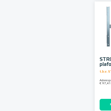
STR
plaf
t.b.v.
Adviespr
€ 97,41