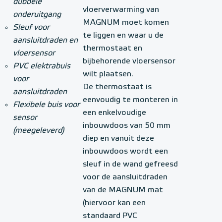
dubbele
vloerverwarming van
onderuitgang
MAGNUM moet komen
Sleuf voor
te liggen en waar u de
aansluitdraden en
thermostaat en
vloersensor
bijbehorende vloersensor
PVC elektrabuis
wilt plaatsen.
voor
De thermostaat is
aansluitdraden
eenvoudig te monteren in
Flexibele buis voor
een enkelvoudige
sensor
inbouwdoos van 50 mm
(meegeleverd)
diep en vanuit deze
inbouwdoos wordt een
sleuf in de wand gefreesd
voor de aansluitdraden
van de MAGNUM mat
(hiervoor kan een
standaard PVC