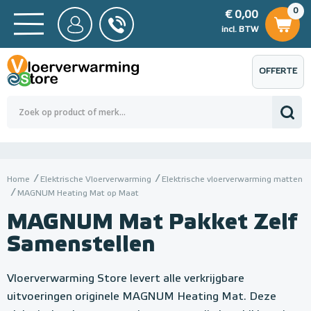
0
€ 0,00
0
€ 0,00
ncl. BTW
incl. BTW
OFFERTE
 0,00
Totaalbedrag (incl. BTW)
€ 0,00
AANVRAGEN
Home
Elektrische Vloerverwarming
Elektrische vloerverwarming matten
MAGNUM Heating Mat op Maat
MAGNUM Mat Pakket Zelf
Samenstellen
Vloerverwarming Store levert alle verkrijgbare
uitvoeringen originele MAGNUM Heating Mat. Deze