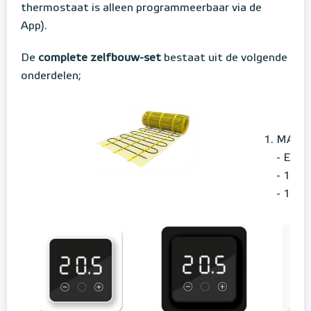
thermostaat is alleen programmeerbaar via de
App).
De
complete zelfbouw-set
bestaat uit de volgende
onderdelen;
MAGNU
- Elek
- 150 
- 125 