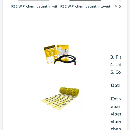
MIC² WiF
F32 WiFi-thermostaat in wit
F32 WiFi-thermostaat in zwart
Flexib
Uitgeb
Contro
Optionee
Extra M
aparte v
vloerver
vloer- e
thermost