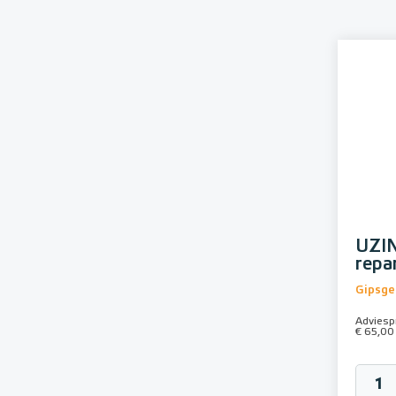
UZIN
repa
Gipsge
Adviespr
€ 65,00