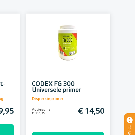
t-
CODEX FG 300
Universele primer
kg
Dispersieprimer
9,95
Adviesprijs
€ 14,50
€ 19,95
SERVICE