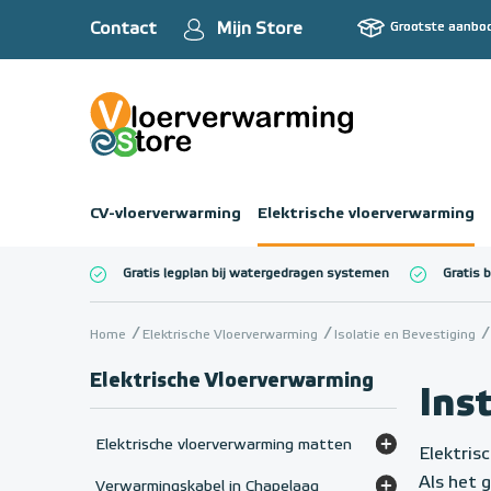
Contact
Mijn Store
Grootste aanbo
CV-vloerverwarming
Elektrische vloerverwarming
Gratis legplan bij watergedragen systemen
Gratis 
Totaalbedrag (inc
Home
Elektrische Vloerverwarming
Isolatie en Bevestiging
Elektrische Vloerverwarming
Ins
Elektrische vloerverwarming matten
Elektris
e-HEAT Pro WiFi Verwarmingsmat
Als het 
Verwarmingskabel in Chapelaag