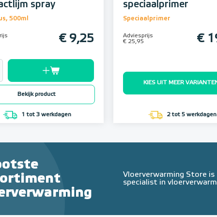
actlijm spray
speciaalprimer
us, 500ml
Speciaalprimer
ijs
€ 9,25
Adviesprijs
€ 1
€ 25,95
KIES UIT MEER VARIANTE
Bekijk product
1 tot 3 werkdagen
2 tot 5 werkdagen
ootste
Vloerverwarming Store is
sortiment
specialist in vloerverwarm
oerverwarming