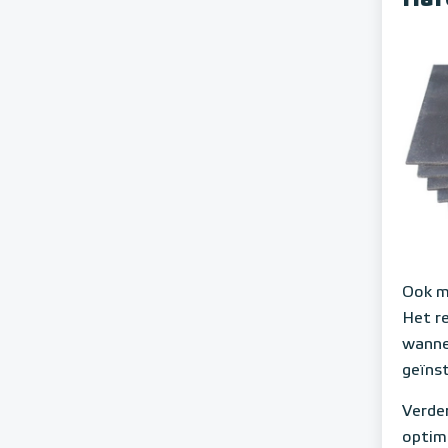
Ook m
Het r
wanne
geïnst
Verder
optim