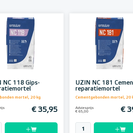
 NC 118 Gips-
UZIN NC 181 Cemen
ratiemortel
reparatiemortel
bonden mortel, 20 kg
Cementgebonden mortel, 20 
ijs
€ 35,95
Adviesprijs
€ 3
€ 65,00