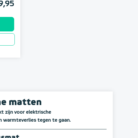
9,95
che matten
t zijn voor elektrische
m warmteverlies tegen te gaan.
gsmat