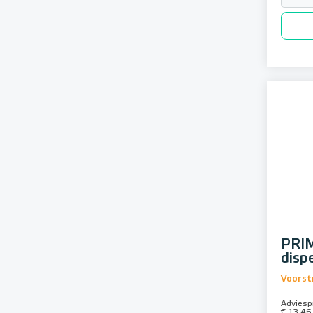
PRIM
disp
Voorstr
Adviespr
€ 13,46