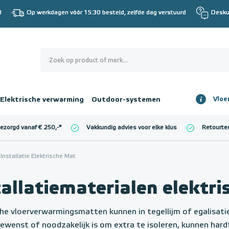
d
Op werkdagen vóór 15:30 besteld, zelfde dag verstuurd
Desku
0
€ 0,00
Elektrische verwarming
Outdoor-systemen
Vloe
Totaalbedrag
incl. BTW
bezorgd vanaf € 250,-
*
Vakkundig advies voor elke klus
Retourte
l. BTW)
€ 0,00
Installatie Elektrische Mat
tallatiematerialen elektr
che vloerverwarmingsmatten kunnen in tegellijm of egalisat
gewenst of noodzakelijk is om extra te isoleren, kunnen har