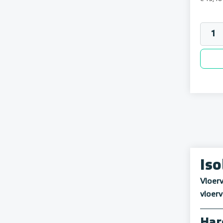
Iso
Vloerv
vloer
Har