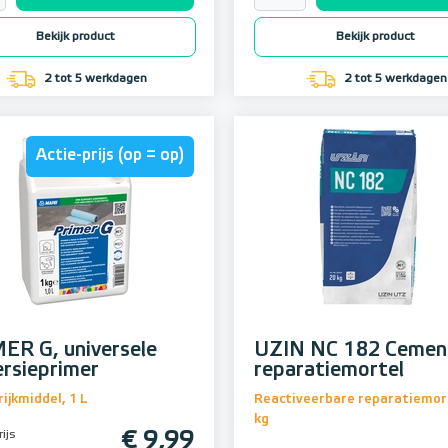
Bekijk product
Bekijk product
2 tot 5 werkdagen
2 tot 5 werkdagen
Actie-prijs (op = op)
ER G, universele
UZIN NC 182 Cemen
ersieprimer
reparatiemortel
ijkmiddel, 1 L
Reactiveerbare reparatiemor
kg
ijs
€ 9,99