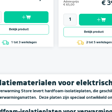
Adviesprijs
€ 3
€ 65,00
Bekijk product
Bekijk product
1 tot 3 werkdagen
2 tot 5 werkdagen
latiematerialen voor elektris
erwarming Store levert hardfoam-isolatieplaten, die geschik
verwarmingsmatten. Deze platen zijn speciaal ontwikkeld o
dfoam-isolatieplaten voor verwarmin