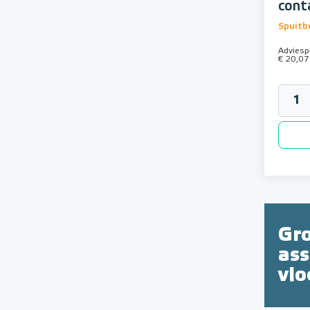
cont
Spuitb
Adviespr
€ 20,07
Gr
as
vl