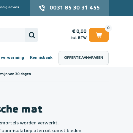
0031 85 30 31 455
ndig advies
0
€ 0,00
incl. BTW
rverwarming
Kennisbank
OFFERTE AANVRAGEN
 (incl. BTW)
€ 0,00
rmijn van 30 dagen
ische mat
iemortels worden verwerkt.
dfoam-isolatieplaten uitkomst bieden.