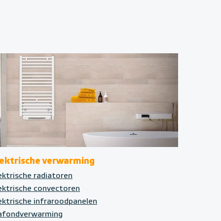
lektrische verwarming
ektrische radiatoren
ektrische convectoren
ektrische infraroodpanelen
afondverwarming