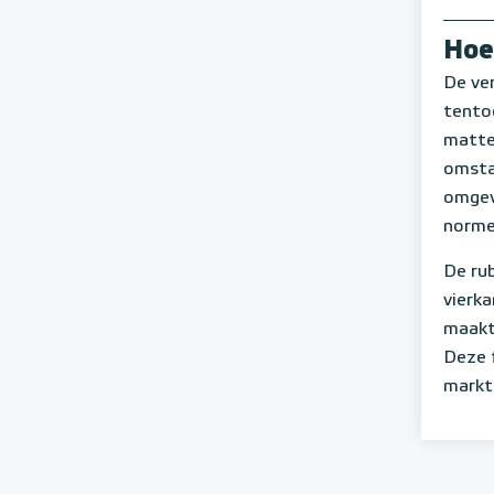
Hoe
De ve
tentoo
matte
omsta
omgevi
norme
De ru
vierk
maakt
Deze f
markt