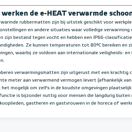
 werken de e-HEAT verwarmde schoo
rwarmde rubbermatten zijn bij uitstek geschikt voor werkple
nstellingen en andere situaties waar volledige verwarming v
n zijn bestand tegen vocht en hebben een IP66-classificati
ndigheden. Ze kunnen temperaturen tot 80°C bereiken en zi
ngen, waarbij ze voldoen aan internationale veiligheids- e
n.
bberen verwarmingsmatten zijn uitgerust met een krachtig
ante meter aan verwarmend vermogen levert (afhankelijk va
 het mogelijk om zelfs in de koudste omgevingen plaatselij
unctie is bijzonder nuttig voor mensen die langdurig buiten
kooplieden, gastheren en gastvrouwen in de horeca of werk