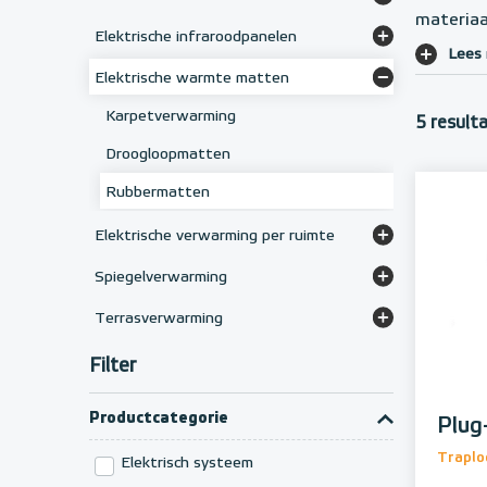
materiaa
Elektrische designradiatoren
Convectoren voor luchtverwarming
Elektrische infraroodpanelen
Lees
Elektrische badkamerradiatoren
Vorstvrij-convector
Frameloze infraroodpanelen
Elektrische warmte matten
Infraroodpanelen met glasplaat
Karpetverwarming
5 result
Infrarood plafondverwarming
Droogloopmatten
Infrarood spiegelpanelen
Rubbermatten
Elektrische verwarming per ruimte
Elektrische radiator woonkamer
Spiegelverwarming
Elektrische radiator slaapkamer
Anti-condens spiegelverwarming
Terrasverwarming
Elektrische radiator badkamer
Infrarood terrasstralers
Filter
Elektrische terrasverwarming
Productcategorie
Plug
Traplo
Elektrisch systeem