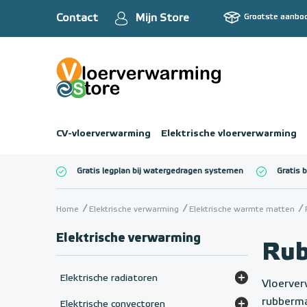
Contact
Mijn Store
Grootste aanbo
CV-vloerverwarming
Elektrische vloerverwarming
Gratis legplan bij watergedragen systemen
Gratis 
Totaalbedrag (inc
Home
Elektrische verwarming
Elektrische warmte matten
Elektrische verwarming
Rub
Elektrische radiatoren
Vloerver
Elektrische radiatoren (paneel)
rubberma
Elektrische convectoren