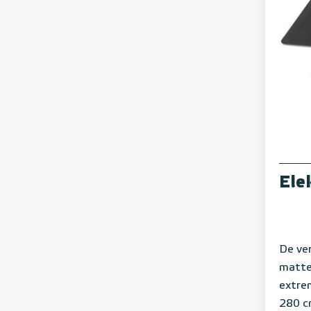
Ele
De ve
matten
extre
280 c