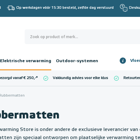
d
Op werkdagen vóór 15:30 besteld, zelfde dag verstuurd
Desku
0
€ 0,00
Elektrische verwarming
Outdoor-systemen
Vloe
Totaalbedrag
incl. BTW
bezorgd vanaf € 250,-
*
Vakkundig advies voor elke klus
Retourte
l. BTW)
€ 0,00
Rubbermatten
bermatten
warming Store is onder andere de exclusieve leverancier 
tten zijn speciaal ontworpen om plaatselijke verwarming te