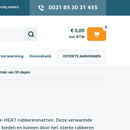
0031 85 30 31 455
ndig advies
0
€ 0,00
incl. BTW
rverwarming
Kennisbank
OFFERTE AANVRAGEN
 (incl. BTW)
€ 0,00
rmijn van 30 dagen
van e-HEAT rubberenmatten. Deze verwarmde
 bieden en kunnen door het sterke rubberen