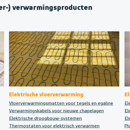
oer-) verwarmingsproducten
Elektrische vloerverwarming
E
Vloerverwarmingsmatten voor tegels en egaline
El
Verwarmingskabels voor nieuwe chapelagen
El
Elektrische droogbouw-systemen
El
Thermostaten voor elektrisch verwarmen
Pl