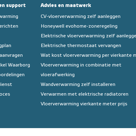
 en support
Advies en maatwerk
rwarming
CV-vloerverwarming zelf aanleggen
erichten
Honeywell evohome-zoneregeling
Elektrische vloerverwarming zelf aanlegg
egplan
Elektrische thermostaat vervangen
 aanvragen
Wat kost vloerverwarming per vierkante 
kel Waarborg
Vloerverwarming in combinatie met
ordelingen
vloerafwerking
ienst
Wandverwarming zelf installeren
oces
Verwarmen met elektrische radiatoren
Vloerverwarming vierkante meter prijs