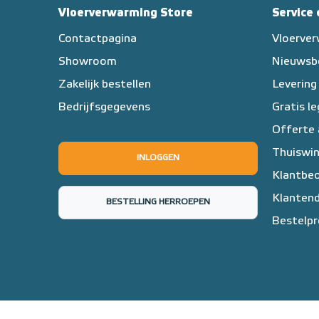
Vloerverwarming Store
Service
Contactpagina
Vloerve
Showroom
Nieuwsb
Zakelijk bestellen
Levering
Bedrijfsgegevens
Gratis l
Offerte
Thuiswin
INLOGGEN
Klantbeo
Klantend
BESTELLING HERROEPEN
Bestelpr