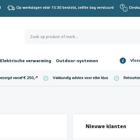
d
Op werkdagen vóór 15:30 besteld, zelfde dag verstuurd
Desku
0
€ 0,00
Elektrische verwarming
Outdoor-systemen
Vloe
Totaalbedrag
incl. BTW
bezorgd vanaf € 250,-
*
Vakkundig advies voor elke klus
Retourte
l. BTW)
€ 0,00
Nieuwe klanten