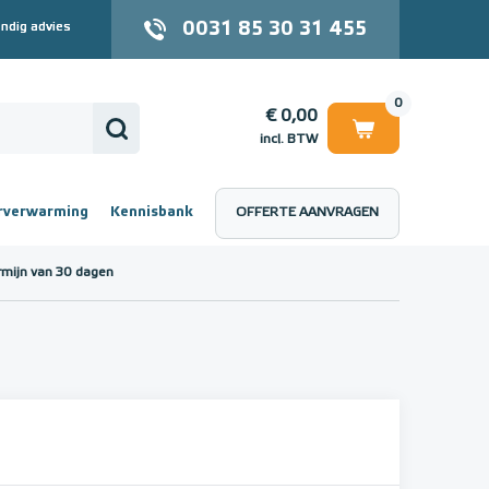
0031 85 30 31 455
ndig advies
0
€ 0,00
incl. BTW
rverwarming
Kennisbank
OFFERTE AANVRAGEN
 (incl. BTW)
€ 0,00
rmijn van 30 dagen