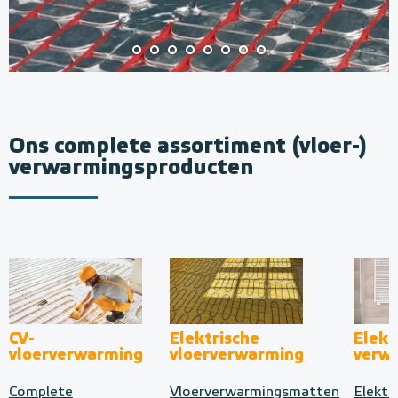
Ons complete assortiment (vloer-)
verwarmingsproducten
CV-
Elektrische
Elekt
vloerverwarming
vloerverwarming
verw
Complete
Vloerverwarmingsmatten
Elektr