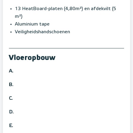
13 HeatBoard-platen (4,80m²) en afdekvilt (5
m²)
Aluminium tape
Veiligheidshandschoenen
Vloeropbouw
A.
B.
C.
D.
E.