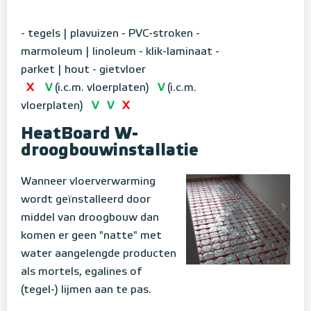
- tegels | plavuizen
- PVC-stroken
-
marmoleum | linoleum
- klik-laminaat
-
parket | hout
- gietvloer
X
V
(i.c.m. vloerplaten)
V
(i.c.m.
vloerplaten)
V
V
X
HeatBoard W-
droogbouwinstallatie
Wanneer vloerverwarming
wordt geïnstalleerd door
middel van droogbouw dan
komen er geen "natte" met
water aangelengde producten
als mortels, egalines of
(tegel-) lijmen aan te pas.