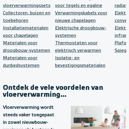
vloerverwarmingssets
voor tegels en egaline
radiat
Collectoren, buizen en
Verwarmingskabels voor
Elektr
toebehoren
nieuwe chapelagen
conve
Installatiematerialen
Elektrische droogbouw-
Elektr
voor chapelagen
systemen
infrar
Materialen voor
Thermostaten voor
Plafo
droogbouw-systemen
elektrisch verwarmen
Spiege
Materialen voor
Isolatie- en
dunbedsystemen
bevestigingsmaterialen
Ontdek de vele voordelen van
vloerverwarming...
Vloerverwarming wordt
steeds vaker toegepast
in zowel nieuwbouw-