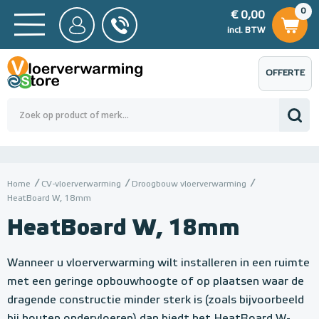
0
€ 0,00
0
€ 0,00
ncl. BTW
incl. BTW
OFFERTE
 0,00
Totaalbedrag (incl. BTW)
€ 0,00
AANVRAGEN
Home
CV-vloerverwarming
Droogbouw vloerverwarming
HeatBoard W, 18mm
HeatBoard W, 18mm
Wanneer u vloerverwarming wilt installeren in een ruimte
met een geringe opbouwhoogte of op plaatsen waar de
dragende constructie minder sterk is (zoals bijvoorbeeld