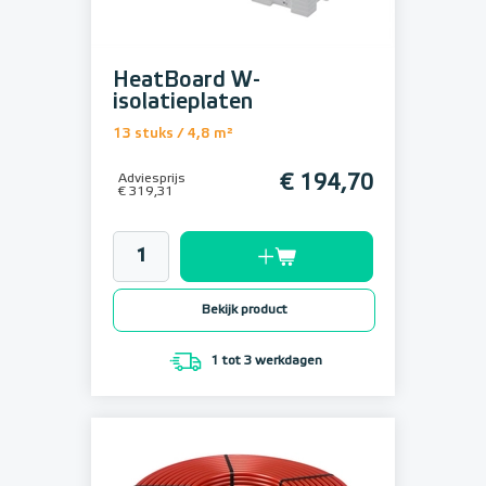
HeatBoard W-
isolatieplaten
13 stuks / 4,8 m²
Adviesprijs
€ 194,70
€ 319,31
Bekijk product
1 tot 3 werkdagen