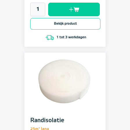
Bekijk product
1 tot 3 werkdagen
Randisolatie
25m¹ lang