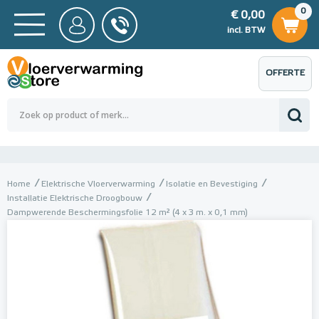
0
€ 0,00
0
€ 0,00
ncl. BTW
incl. BTW
OFFERTE
 0,00
Totaalbedrag (incl. BTW)
€ 0,00
AANVRAGEN
Home
Elektrische Vloerverwarming
Isolatie en Bevestiging
Installatie Elektrische Droogbouw
Dampwerende Beschermingsfolie 12 m² (4 x 3 m. x 0,1 mm)