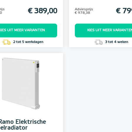
ijs
€ 389,00
Adviesprijs
€ 79
10
€ 978,38
KIES UIT MEER VARIANTEN
KIES UIT MEER VARIANTE
2 tot 5 werkdagen
3 tot 4 weken
 Ramo Elektrische
elradiator