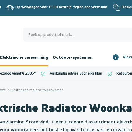
d
Op werkdagen vóór 15:30 besteld, zelfde dag verstuurd
Desku
0
€ 0,00
Elektrische verwarming
Outdoor-systemen
Vloe
Totaalbedrag
incl. BTW
bezorgd vanaf € 250,-
*
Vakkundig advies voor elke klus
Retourte
l. BTW)
€ 0,00
imte
Elektrische radiator woonkamer
ktrische Radiator Woonk
rverwarming Store vindt u een uitgebreid assortiment elektr
 voor woonkamers het beste bij uw situatie past en ervaar 