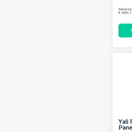
Adviespr
€ 480,
Yali
Pane