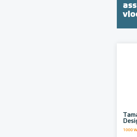
as
vl
Tama
Desi
1000 W