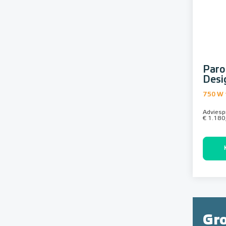
Paro
Desi
750 W 
Adviespr
€ 1.180
Gr