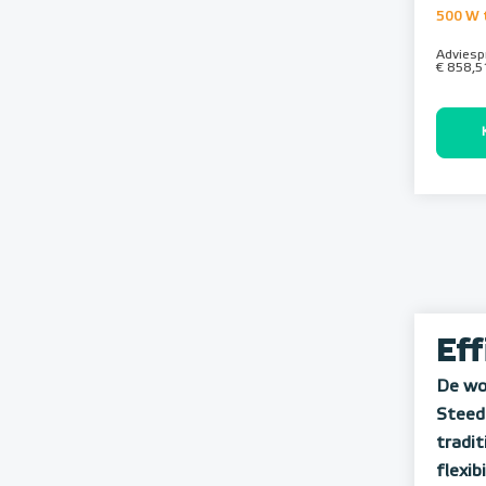
500 W 
Adviespr
€ 858,5
Ef
De wo
Steeds
tradi
flexib