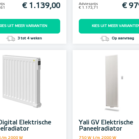
ijs
€ 1.139,00
Adviesprijs
€ 97
,61
€ 1.173,71
KIES UIT MEER VARIANTEN
KIES UIT MEER VARIANTE
3 tot 4 weken
Op aanvraag
Digital Elektrische
Yali GV Elektrische
elradiator
Paneelradiator
t/m 2000 W
750 W t/m 2000 W