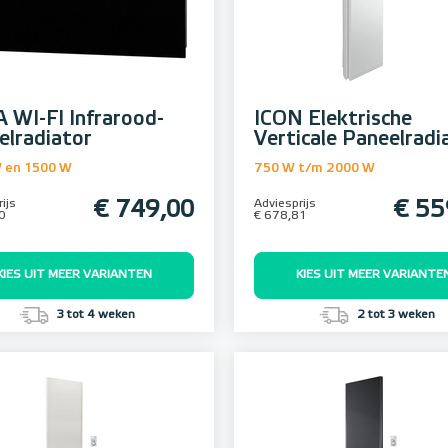
 WI-FI Infrarood-
ICON Elektrische
elradiator
Verticale Paneelradi
 en 1500 W
750 W t/m 2000 W
ijs
€ 749,00
Adviesprijs
€ 55
0
€ 678,81
KIES UIT MEER VARIANTEN
KIES UIT MEER VARIANTE
3 tot 4 weken
2 tot 3 weken