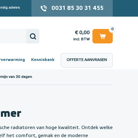
0031 85 30 31 455
ndig advies
0
€ 0,00
incl. BTW
rverwarming
Kennisbank
OFFERTE AANVRAGEN
 (incl. BTW)
€ 0,00
rmijn van 30 dagen
amer
ische radiatoren van hoge kwaliteit. Ontdek welke
zelf het comfort, gemak en de moderne