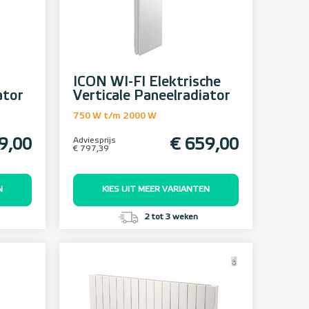
ICON WI-FI Elektrische
ator
Verticale Paneelradiator
750 W t/m 2000 W
9,00
Adviesprijs
€ 659,00
€ 797,39
N
KIES UIT MEER VARIANTEN
2 tot 3 weken