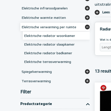
uitstral
Elektrische designradiatoren
Convectoren voor luchtverwarming
Elektrische infraroodpanelen
Lees
Elektrische badkamerradiatoren
Vorstvrij-convector
Frameloze infraroodpanelen
Elektrische warmte matten
Infraroodpanelen met glasplaat
Karpetverwarming
Elektrische verwarming per ruimte
Radia
Infrarood plafondverwarming
Droogloopmatten
Elektrische radiator woonkamer
Wat is 
Infrarood spiegelpanelen
Rubbermatten
Elektrische radiator slaapkamer
Elektrische radiator badkamer
Elektrische terrasverwarming
13 resul
Spiegelverwarming
Anti-condens spiegelverwarming
Terrasverwarming
Infrarood terrasstralers
Filter
Productcategorie