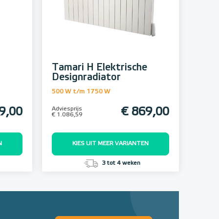
Tamari H Elektrische
Designradiator
500 W t/m 1750 W
9,00
Adviesprijs
€ 869,00
€ 1.086,59
N
KIES UIT MEER VARIANTEN
3 tot 4 weken