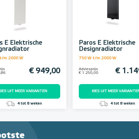
s E Elektrische
Paros E Elektrische
gnradiator
Designradiator
t/m 2000 W
750 W t/m 2000 W
ijs
€ 949,00
Adviesprijs
€ 1.14
,86
€ 1.250,00
KIES UIT MEER VARIANTEN
KIES UIT MEER VARIANTE
4 tot 8 weken
4 tot 8 weken
ootste