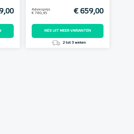
9,00
Adviesprijs
€ 659,00
€ 780,45
N
KIES UIT MEER VARIANTEN
2 tot 3 weken