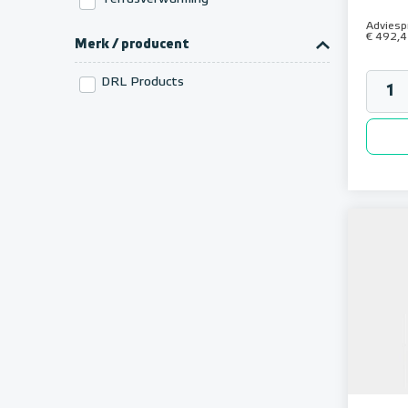
Adviespr
€ 492,
Merk / producent
DRL Products