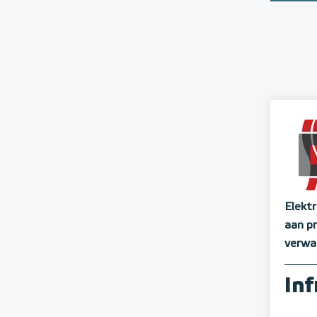
Elekt
aan pr
verwar
Inf