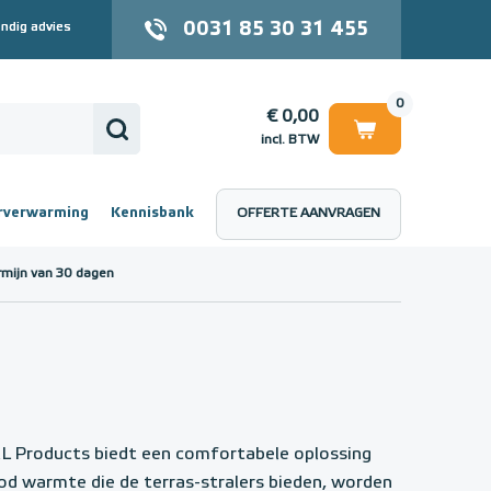
0031 85 30 31 455
ndig advies
0
€ 0,00
incl. BTW
rverwarming
Kennisbank
OFFERTE AANVRAGEN
 (incl. BTW)
€ 0,00
rmijn van 30 dagen
 Products biedt een comfortabele oplossing
od warmte die de terras-stralers bieden, worden