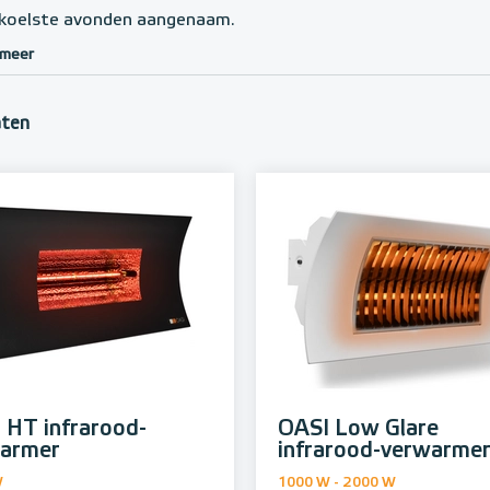
 koelste avonden aangenaam.
 meer
aten
 HT infrarood-
OASI Low Glare
armer
infrarood-verwarme
W
1000 W - 2000 W