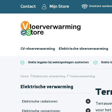
Contact
Mijn Store
Grootste aanbo
CV-vloerverwarming
Elektrische vloerverwarming
Gratis legplan bij watergedragen systemen
Gratis 
Totaalbedrag (inc
Home
Elektrische verwarming
Terrasverwarming
Elektrische verwarming
Ter
Elektrische radiatoren
Terrasve
Elektrische radiatoren (paneel)
voor het
Elektrische convectoren