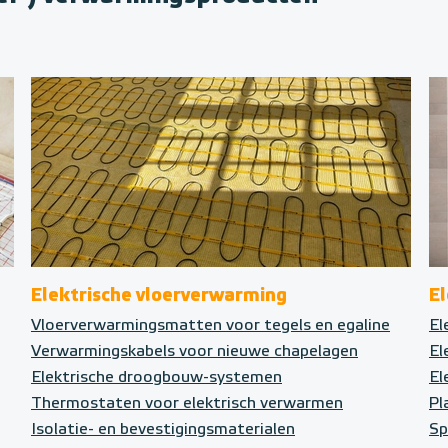
Elektrische vloerverwarming
E
Vloerverwarmingsmatten voor tegels en egaline
El
Verwarmingskabels voor nieuwe chapelagen
El
Elektrische droogbouw-systemen
El
Thermostaten voor elektrisch verwarmen
Pl
Isolatie- en bevestigingsmaterialen
Sp