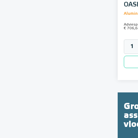
OASI
Alumin
Adviespr
€ 706,
Gr
as
vl