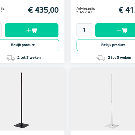
ijs
€ 435,00
Adviesprijs
€ 41
47
€ 492,47
Bekijk product
Bekijk product
2 tot 3 weken
2 tot 3 weken