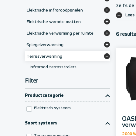
zelfs de
Elektrische designradiatoren
Convectoren voor luchtverwarming
Elektrische infraroodpanelen
Lees
Elektrische badkamerradiatoren
Vorstvrij-convector
Frameloze infraroodpanelen
Elektrische warmte matten
Infraroodpanelen met glasplaat
Karpetverwarming
Elektrische verwarming per ruimte
6 result
Infrarood plafondverwarming
Droogloopmatten
Elektrische radiator woonkamer
Spiegelverwarming
Infrarood spiegelpanelen
Rubbermatten
Elektrische radiator slaapkamer
Anti-condens spiegelverwarming
Terrasverwarming
Elektrische radiator badkamer
Infrarood terrasstralers
Elektrische terrasverwarming
Filter
Productcategorie
Elektrisch systeem
OASI
Soort systeem
verw
2000 
Terrasverwarming