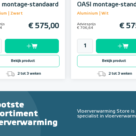
 montage-standaard
OASI montage-stan
ium | Zwart
Aluminium | Wit
ijs
€ 575,00
Adviesprijs
€ 57
64
€ 706,64
Bekijk product
Bekijk product
2 tot 3 weken
2 tot 3 weken
ootste
Vloerverwarming Store is
sortiment
specialist in vloerverwarm
oerverwarming