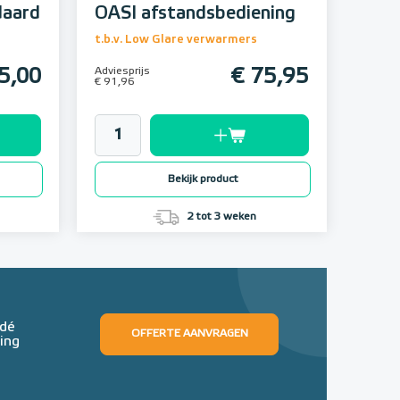
daard
OASI afstandsbediening
t.b.v. Low Glare verwarmers
5,00
Adviesprijs
€ 75,95
€ 91,96
Bekijk product
2 tot 3 weken
 dé
OFFERTE AANVRAGEN
ing