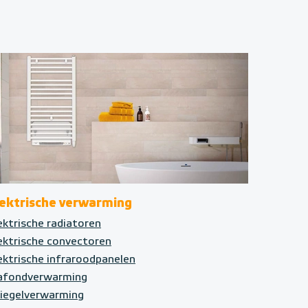
lektrische verwarming
ektrische radiatoren
ektrische convectoren
ektrische infraroodpanelen
afondverwarming
iegelverwarming