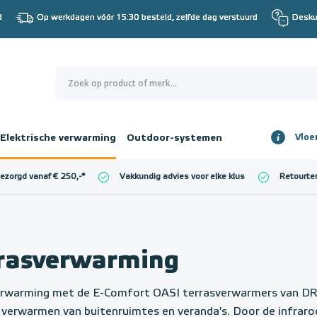
d
Op werkdagen vóór 15:30 besteld, zelfde dag verstuurd
Desku
0
€ 0,00
Elektrische verwarming
Outdoor-systemen
Vloe
Totaalbedrag
incl. BTW
bezorgd vanaf € 250,-
*
Vakkundig advies voor elke klus
Retourte
l. BTW)
€ 0,00
rasverwarming
rwarming met de E-Comfort OASI terrasverwarmers van DRL
 verwarmen van buitenruimtes en veranda's. Door de infraro