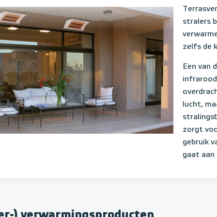
Terrasve
stralers 
verwarme
zelfs de
Een van 
infrarood
overdrac
lucht, ma
stralings
zorgt voo
gebruik v
gaat aan
oer-) verwarmingsproducten