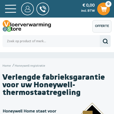
0
€ 0,00
0
€ 0,00
ncl. BTW
incl. BTW
OFFERTE
 0,00
Totaalbedrag (incl. BTW)
€ 0,00
AANVRAGEN
Home
Honeywell registratie
Verlengde fabrieksgarantie
voor uw Honeywell-
thermostaatregeling
Honeywell Home staat voor