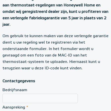
o
aan thermostaat-regelingen van Honeywell Home en
omdat wij geregistreerd dealer zijn, kunt u profiteren van
n
een verlengde fabrieksgarantie van 5 jaar in plaats van 2
e
jaar.
y
w
Om gebruik te kunnen maken van deze verlengde garantie
dient u uw regeling wel te registreren via het
e
onderstaande formulier. In het formulier wordt u
l
gevraagd om een foto van de MAC-ID van het
l
thermostaat-systeem te uploaden. Hiernaast kunt u
r
terugzien waar u deze ID-code kunt vinden.
e
Contactgegevens
g
Bedrijfsnaam
i
s
t
Aanspreking
*