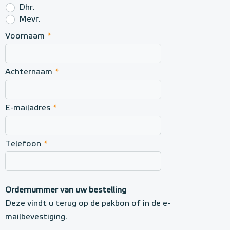
Dhr.
r
Mevr.
a
Voornaam
*
t
i
Achternaam
*
e
E-mailadres
*
Telefoon
*
Ordernummer van uw bestelling
Deze vindt u terug op de pakbon of in de e-
mailbevestiging.