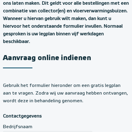
n
ons laten maken. Dit geldt voor alle bestellingen met een
v
combinatie van collector(en) en vloerverwarmingsbuizen.
r
Wanneer u hiervan gebruik wilt maken, dan kunt u
a
hiervoor het onderstaande formulier invullen. Normaal
gesproken is uw legplan binnen vijf werkdagen
a
beschikbaar.
g
f
Aanvraag online indienen
o
r
m
Gebruik het formulier hieronder om een gratis legplan
u
aan te vragen. Zodra wij uw aanvraag hebben ontvangen,
wordt deze in behandeling genomen.
l
i
Contactgegevens
e
Bedrijfsnaam