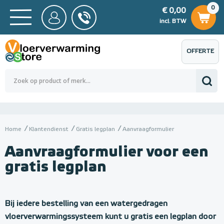
0
€ 0,00
0
€ 0,00
ncl. BTW
incl. BTW
OFFERTE
 0,00
Totaalbedrag (incl. BTW)
€ 0,00
AANVRAGEN
Home
Klantendienst
Gratis legplan
Aanvraagformulier
Aanvraagformulier voor een
gratis legplan
A
a
Bij iedere bestelling van een watergedragen
vloerverwarmingssysteem kunt u gratis een legplan door