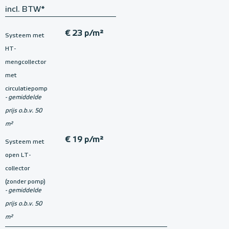
incl. BTW*
€ 23 p/m²
Systeem met
HT-
mengcollector
met
circulatiepomp
- gemiddelde
prijs o.b.v. 50
m²
€ 19 p/m²
Systeem met
open LT-
collector
(zonder pomp)
- gemiddelde
prijs o.b.v. 50
m²