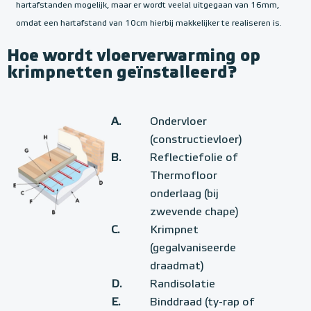
hartafstanden mogelijk, maar er wordt veelal uitgegaan van 16mm,
omdat een hartafstand van 10cm hierbij makkelijker te realiseren is.
Hoe wordt vloerverwarming op
krimpnetten geïnstalleerd?
A.
Ondervloer
(constructievloer)
B.
Reflectiefolie of
Thermofloor
onderlaag (bij
zwevende chape)
C.
Krimpnet
(gegalvaniseerde
draadmat)
D.
Randisolatie
E.
Binddraad (ty-rap of