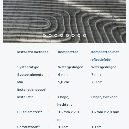
Installatiemethode
:
Krimpnetten
Krimpnetten met
reflectiefolie
Systeemtype
:
Watergedragen
Watergedragen
Systeemhoogte
:
6 mm
7 mm
Min.
:
5,0 cm
7,0 cm
installatiehoogte*
Installatie
:
Chape,
Chape, zwevend
hechtend
Buisdiameter**
:
16 mm x 2,0
16 mm x 2,0 mm
mm
Hartafstand**
:
10 cm
10 cm