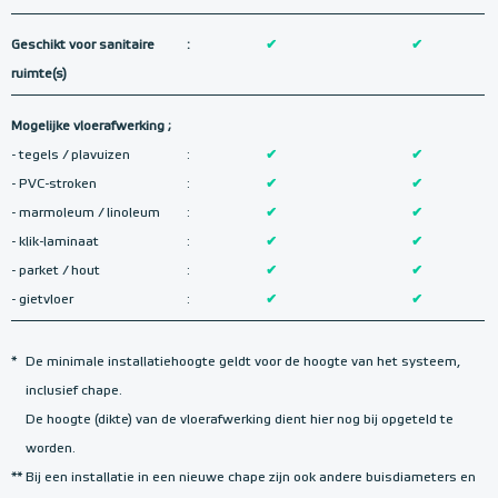
Geschikt voor sanitaire
:
✔
✔
ruimte(s)
Mogelijke vloerafwerking ;
- tegels / plavuizen
:
✔
✔
- PVC-stroken
:
✔
✔
- marmoleum / linoleum
:
✔
✔
- klik-laminaat
:
✔
✔
- parket / hout
:
✔
✔
- gietvloer
:
✔
✔
*
De minimale installatiehoogte geldt voor de hoogte van het systeem,
inclusief chape.
De hoogte (dikte) van de vloerafwerking dient hier nog bij opgeteld te
worden.
**
Bij een installatie in een nieuwe chape zijn ook andere buisdiameters en