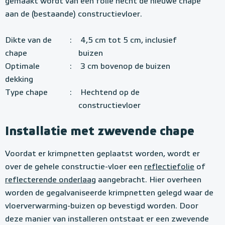
gemaakt wordt van een folie hecht de nieuwe chape
aan de (bestaande) constructievloer.
Dikte van de
:
4,5 cm tot 5 cm, inclusief
chape
buizen
Optimale
:
3 cm bovenop de buizen
dekking
Type chape
:
Hechtend op de
constructievloer
Installatie met zwevende chape
Voordat er krimpnetten geplaatst worden, wordt er
over de gehele constructie-vloer een
reflectiefolie
of
reflecterende onderlaag
aangebracht. Hier overheen
worden de gegalvaniseerde krimpnetten gelegd waar de
vloerverwarming-buizen op bevestigd worden. Door
deze manier van installeren ontstaat er een zwevende