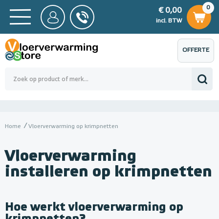
0
€ 0,00
0
€ 0,00
ncl. BTW
incl. BTW
OFFERTE
 0,00
Totaalbedrag (incl. BTW)
€ 0,00
AANVRAGEN
Home
Vloerverwarming op krimpnetten
Vloerverwarming
installeren op krimpnetten
Hoe werkt vloerverwarming op