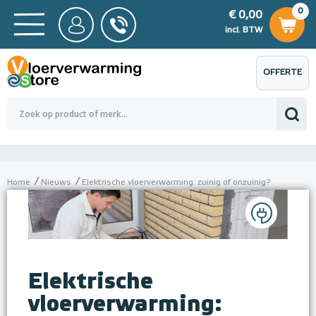
0
€ 0,00
0
€ 0,00
ncl. BTW
incl. BTW
OFFERTE
 0,00
Totaalbedrag (incl. BTW)
€ 0,00
AANVRAGEN
Home
Nieuws
Elektrische vloerverwarming: zuinig of onzuinig?
Elektrische
vloerverwarming: