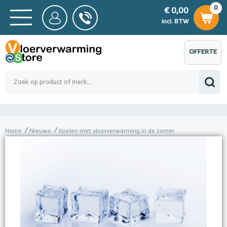
0
€ 0,00
0
€ 0,00
ncl. BTW
incl. BTW
OFFERTE
 0,00
Totaalbedrag (incl. BTW)
€ 0,00
AANVRAGEN
Home
Nieuws
Koelen met vloerverwarming in de zomer