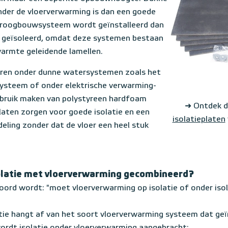
nder de vloerverwarming is dan een goede
 droogbouwsysteem wordt geïnstalleerd dan
 geïsoleerd, omdat deze systemen bestaan
warmte geleidende lamellen.
leren onder dunne watersystemen zoals het
ysteem of onder elektrische verwarming-
ebruik maken van polystyreen hardfoam
➜ Ontdek 
laten zorgen voor goede isolatie en een
isolatieplaten
eling zonder dat de vloer een heel stuk
olatie met vloerverwarming gecombineerd?
hoord wordt: "moet vloerverwarming op isolatie of onder iso
atie hangt af van het soort vloerverwarming systeem dat geï