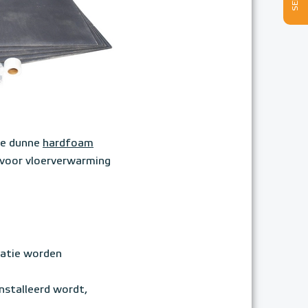
de dunne
hardfoam
voor vloerverwarming
latie worden
nstalleerd wordt,