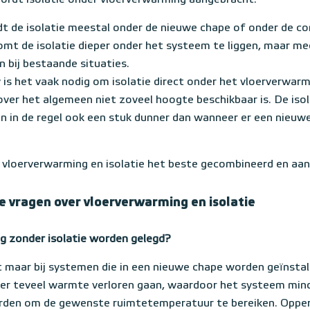
 wordt isolatie onder vloerverwarming aangebracht:
t de isolatie meestal onder de nieuwe chape of onder de co
komt de isolatie dieper onder het systeem te liggen, maar mee
an bij bestaande situaties.
is het vaak nodig om isolatie direct onder het vloerverwar
ver het algemeen niet zoveel hoogte beschikbaar is. De isola
jn in de regel ook een stuk dunner dan wanneer er een nieuw
vloerverwarming en isolatie het beste gecombineerd en aa
e vragen over vloerverwarming en isolatie
g zonder isolatie worden gelegd?
it maar bij systemen die in een nieuwe chape worden geïnstal
 er teveel warmte verloren gaan, waardoor het systeem minde
en om de gewenste ruimtetemperatuur te bereiken. Opperv