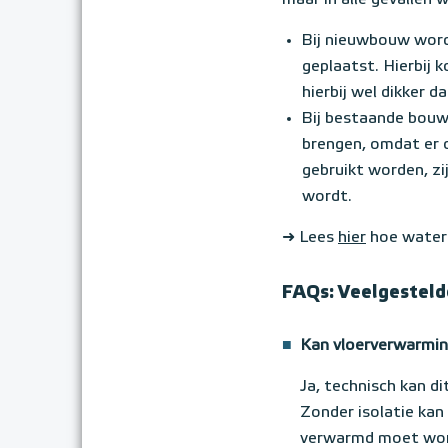
maar in alle gevallen
Bij nieuwbouw word
geplaatst. Hierbij 
hierbij wel dikker d
Bij bestaande bouw 
brengen, omdat er o
gebruikt worden, zi
wordt.
➜ Lees
hier
hoe water 
FAQs: Veelgesteld
■
Kan vloerverwarmin
Ja, technisch kan d
Zonder isolatie kan
verwarmd moet word