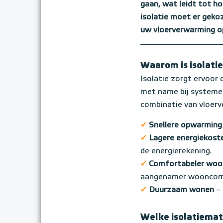
gaan, wat leidt tot h
isolatie moet er geko
uw vloerverwarming op
Waarom is isolatie
Isolatie zorgt ervoor
met name bij systemen 
combinatie van vloerv
✔
Snellere opwarming
✔
Lagere energiekos
de energierekening.
✔
Comfortabeler wo
aangenamer wooncom
✔
Duurzaam wonen
–
Welke isolatiemat