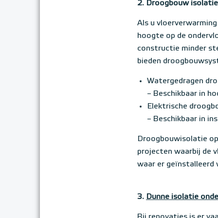
2. Droogbouw isolati
Als u vloerverwarming 
hoogte op de ondervlo
constructie minder ste
bieden droogbouwsyst
Watergedragen dr
– Beschikbaar in 
Elektrische droog
– Beschikbaar in i
Droogbouwisolatie oplo
projecten waarbij de v
waar er geïnstalleerd
3.
Dunne isolatie ond
Bij renovaties is er 