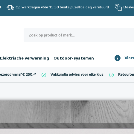
d
Op werkdagen vóór 15:30 besteld, zelfde dag verstuurd
Desku
0
€ 0,00
Elektrische verwarming
Outdoor-systemen
Vloe
Totaalbedrag
incl. BTW
bezorgd vanaf € 250,-
*
Vakkundig advies voor elke klus
Retourte
l. BTW)
€ 0,00