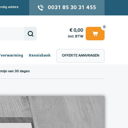
0031 85 30 31 455
ndig advies
0
€ 0,00
incl. BTW
rverwarming
Kennisbank
OFFERTE AANVRAGEN
 (incl. BTW)
€ 0,00
rmijn van 30 dagen