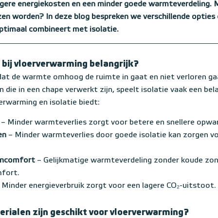
ogere energiekosten en een minder goede warmteverdeling. 
zen worden? In deze blog bespreken we verschillende opties 
timaal combineert met isolatie.
 bij vloerverwarming belangrijk?
 dat de warmte omhoog de ruimte in gaat en niet verloren g
die in een chape verwerkt zijn, speelt isolatie vaak een bela
erwarming en isolatie biedt:
– Minder warmteverlies zorgt voor betere en snellere opwar
ten
– Minder warmteverlies door goede isolatie kan zorgen v
oncomfort
– Gelijkmatige warmteverdeling zonder koude zon
fort.
 Minder energieverbruik zorgt voor een lagere CO₂-uitstoot.
erialen zijn geschikt voor vloerverwarming?