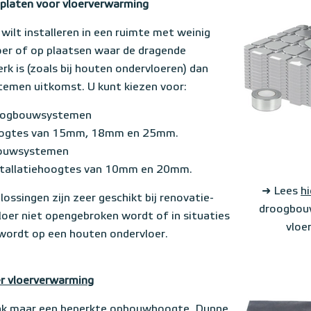
eplaten voor vloerverwarming
wilt installeren in een ruimte met weinig
er of op plaatsen waar de dragende
rk is (zoals bij houten ondervloeren) dan
emen uitkomst. U kunt kiezen voor:
oogbouwsystemen
hoogtes van 15mm, 18mm en 25mm.
bouwsystemen
nstallatiehoogtes van 10mm en 20mm.
➜ Lees
hi
ssingen zijn zeer geschikt bij renovatie-
droogbou
loer niet opengebroken wordt of in situaties
vloe
 wordt op een houten ondervloer.
er vloerverwarming
vaak maar een beperkte opbouwhoogte. Dunne