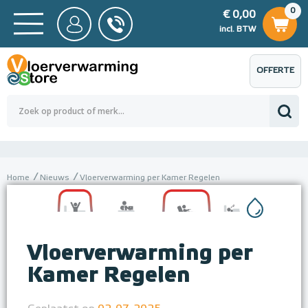
0
€ 0,00
0
€ 0,00
ncl. BTW
incl. BTW
OFFERTE
 0,00
Totaalbedrag (incl. BTW)
€ 0,00
AANVRAGEN
Home
Nieuws
Vloerverwarming per Kamer Regelen
Vloerverwarming per
Kamer Regelen