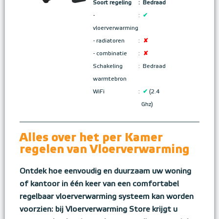
Soort regeling
:
Bedraad
-
:
✔
vloerverwarming
- radiatoren
:
✘
- combinatie
:
✘
Schakeling
:
Bedraad
warmtebron
WiFi
:
✔
(2.4
Ghz)
Alles over het per Kamer
regelen van Vloerverwarming
Ontdek hoe eenvoudig en duurzaam uw woning
of kantoor in één keer van een comfortabel
regelbaar vloerverwarming systeem kan worden
voorzien: bij Vloerverwarming Store krijgt u