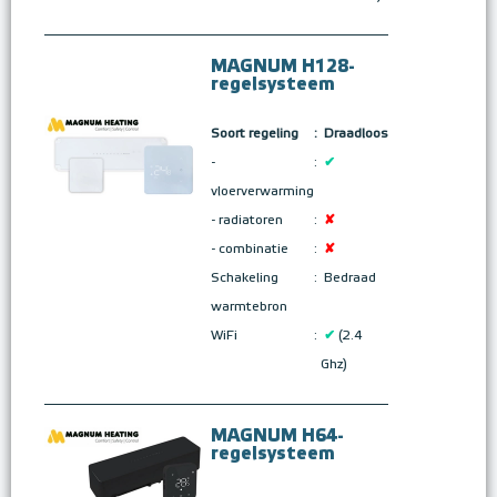
MAGNUM H128-
regelsysteem
Soort regeling
:
Draadloos
-
:
✔
vloerverwarming
- radiatoren
:
✘
- combinatie
:
✘
Schakeling
:
Bedraad
warmtebron
WiFi
:
✔
(2.4
Ghz)
MAGNUM H64-
regelsysteem