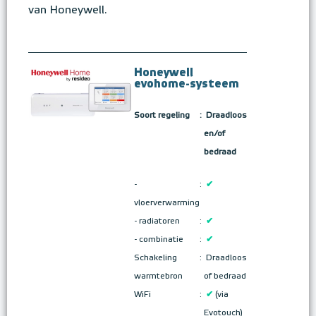
van Honeywell.
Honeywell
evohome-systeem
Soort regeling
:
Draadloos
en/of
bedraad
-
:
✔
vloerverwarming
- radiatoren
:
✔
- combinatie
:
✔
Schakeling
:
Draadloos
warmtebron
of bedraad
WiFi
:
✔
(via
Evotouch)