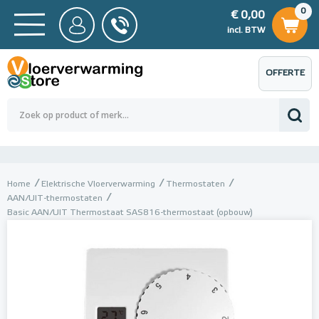
0
€ 0,00
0
€ 0,00
ncl. BTW
incl. BTW
OFFERTE
 0,00
Totaalbedrag (incl. BTW)
€ 0,00
AANVRAGEN
Home
Elektrische Vloerverwarming
Thermostaten
AAN/UIT-thermostaten
Basic AAN/UIT Thermostaat SAS816-thermostaat (opbouw)