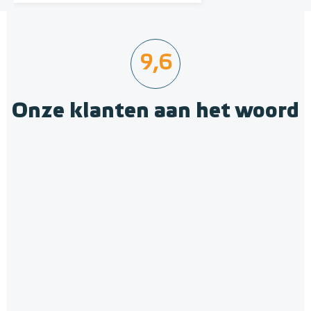
9,6
Onze klanten aan het woord
A-Label Pompregelaar Meng-
unit, uitvoering rechts -
onderaansluiting
LTV-mengunit met pomp
Adviesprijs
€ 379,00
€ 450,00