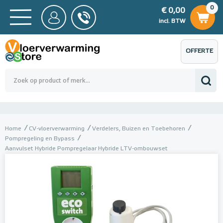
0
€ 0,00
0
€ 0,00
ncl. BTW
incl. BTW
OFFERTE
 0,00
Totaalbedrag (incl. BTW)
€ 0,00
AANVRAGEN
Home
CV-vloerverwarming
Verdelers, Buizen en Toebehoren
Pompregeling en Bypass
Aanvulset Hybride Pompregelaar Hybride LTV-ombouwset