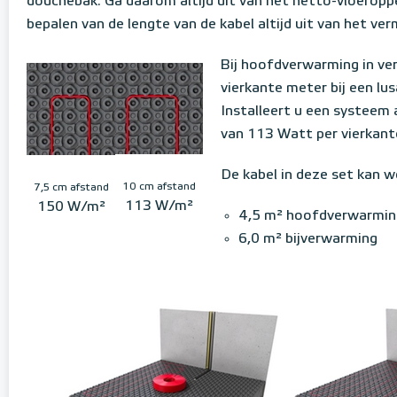
douchebak. Ga daarom altijd uit van het netto-vloeropp
bepalen van de lengte van de kabel altijd uit van het ver
Bij hoofdverwarming in ver
vierkante meter bij een lu
Installeert u een systeem 
van 113 Watt per vierkant
De kabel in deze set kan w
10 cm afstand
7,5 cm afstand
113 W/m²
150 W/m²
4,5 m² hoofdverwarmin
6,0 m² bijverwarming