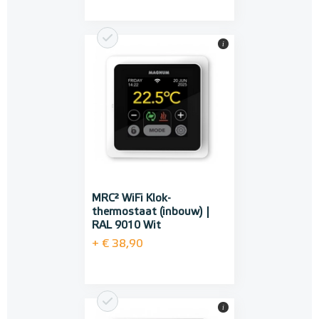
i
MRC² WiFi Klok-
thermostaat (inbouw) |
RAL 9010 Wit
+ € 38,90
i