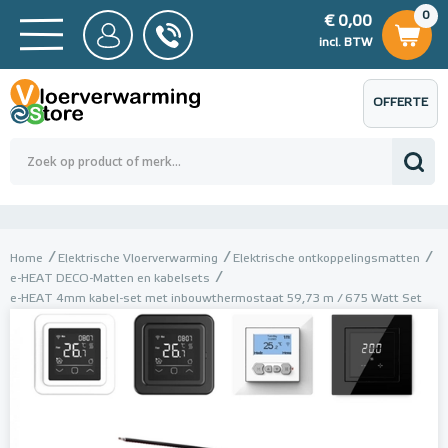
0
€ 0,00
0
€ 0,00
ncl. BTW
incl. BTW
OFFERTE
 0,00
Totaalbedrag (incl. BTW)
€ 0,00
AANVRAGEN
Home
Elektrische Vloerverwarming
Elektrische ontkoppelingsmatten
e-HEAT DECO-Matten en kabelsets
e-HEAT 4mm kabel-set met inbouwthermostaat 59,73 m / 675 Watt Set
met thermostaat