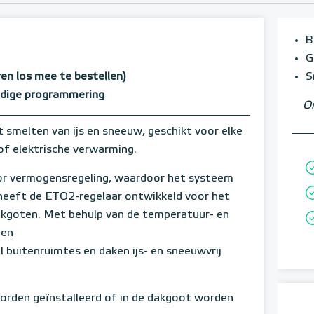
B
G
en los mee te bestellen)
S
oudige programmering
Om
t smelten van ijs en sneeuw, geschikt voor elke
of elektrische verwarming.
or vermogensregeling, waardoor het systeem
eeft de ETO2-regelaar ontwikkeld voor het
dakgoten. Met behulp van de temperatuur- en
een
l buitenruimtes en daken ijs- en sneeuwvrij
orden geïnstalleerd of in de dakgoot worden