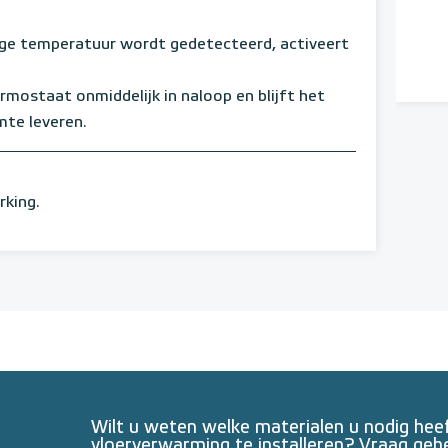
age temperatuur wordt gedetecteerd, activeert
mostaat onmiddelijk in naloop en blijft het
mte leveren.
rking.
Wilt u weten welke materialen u nodig he
vloerverwarming te installeren? Vraag geh