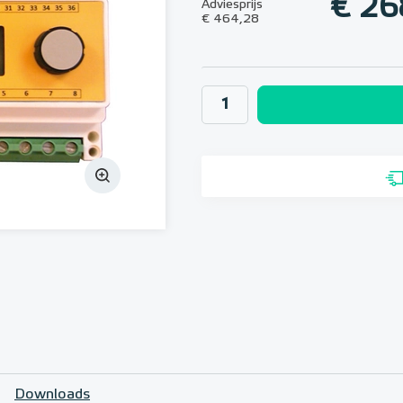
€ 26
Adviesprijs
€ 464,28
Downloads