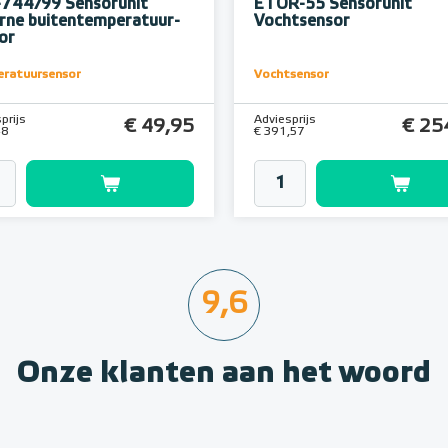
744/99 Sensorunit
ETOR-55 Sensorunit
rne buitentemperatuur-
Vochtsensor
or
ratuursensor
Vochtsensor
prijs
Adviesprijs
€ 49,95
€ 25
48
€ 391,57
9,6
Onze klanten aan het woord