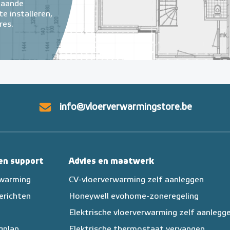
taande
e installeren,
res.
info@vloerverwarmingstore.be
 en support
Advies en maatwerk
rwarming
CV-vloerverwarming zelf aanleggen
erichten
Honeywell evohome-zoneregeling
Elektrische vloerverwarming zelf aanlegg
egplan
Elektrische thermostaat vervangen