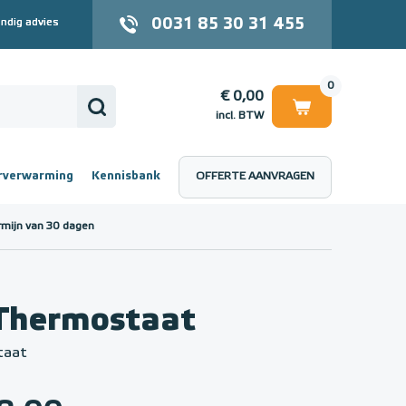
0031 85 30 31 455
ndig advies
0
€ 0,00
incl. BTW
rverwarming
Kennisbank
OFFERTE AANVRAGEN
 (incl. BTW)
€ 0,00
rmijn van 30 dagen
Thermostaat
taat