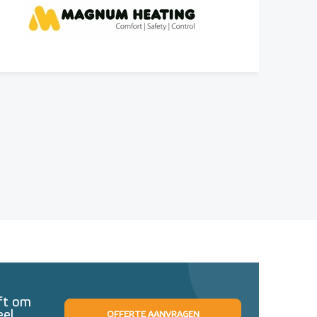
eft om
eel
OFFERTE AANVRAGEN