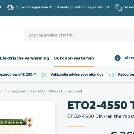
d
Op werkdagen vóór 15:30 besteld, zelfde dag verstuurd
Desku
0
€ 0,00
Elektrische verwarming
Outdoor-systemen
Vloe
Totaalbedrag
incl. BTW
bezorgd vanaf € 250,-
*
Vakkundig advies voor elke klus
Retourte
l. BTW)
€ 0,00
 Thermostaat ETO2-4550 DIN-rail thermostaat
ETO2-4550 
ETO2-4550 DIN-rail thermos