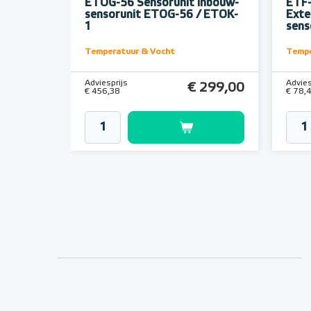
ETOG-56 Sensorunit Inbouw-
ETF-
sensorunit ETOG-56 / ETOK-
Exte
1
sens
Temperatuur & Vocht
Tempe
Adviesprijs
Advies
€ 299,00
€ 456,38
€ 78,