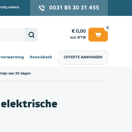
0031 85 30 31 455
ndig advies
0
€ 0,00
incl. BTW
rverwarming
Kennisbank
OFFERTE AANVRAGEN
 (incl. BTW)
€ 0,00
rmijn van 30 dagen
lektrische