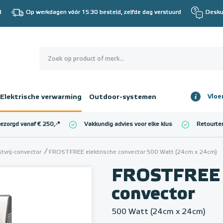
d
Op werkdagen vóór 15:30 besteld, zelfde dag verstuurd
Desku
0
€ 0,00
Elektrische verwarming
Outdoor-systemen
Vloe
Totaalbedrag
incl. BTW
bezorgd vanaf € 250,-
*
Vakkundig advies voor elke klus
Retourte
l. BTW)
€ 0,00
tvrij-convector
FROSTFREE elektrische convector 500 Watt (24cm x 24cm)
FROSTFREE e
convector
500 Watt (24cm x 24cm)