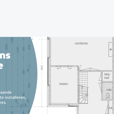
ns
e
taande
e installeren,
res.