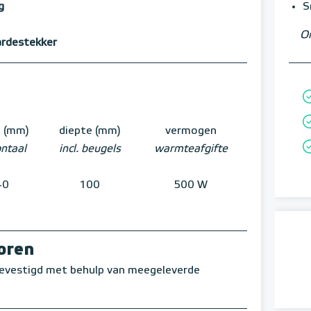
g
S
Om
ardestekker
e (mm)
diepte (mm)
vermogen
ontaal
incl. beugels
warmteafgifte
40
100
500 W
oren
evestigd met behulp van meegeleverde