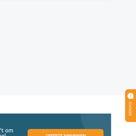
SERVICE
eft om