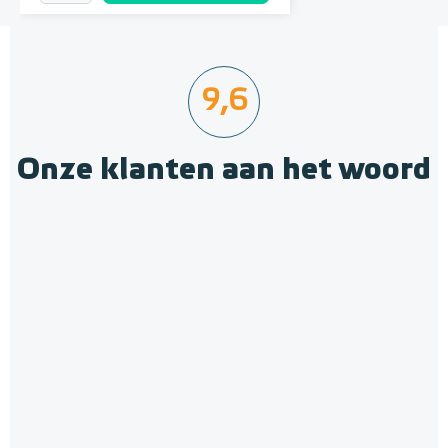
9,6
Onze klanten aan het woord
Jumpax Basic-ondervloer 2,88
m² / 7mm Dual systeem
"Basic", 2,88 m² (4 onder- en
Normaal tot gemiddeld belastbaar
4 bovenplaten)
Adviesprijs
€ 65,00
€ 79,00