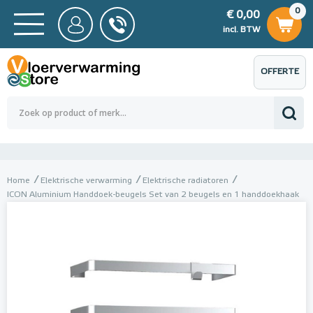
0
€ 0,00
0
€ 0,00
ncl. BTW
incl. BTW
OFFERTE
 0,00
Totaalbedrag (incl. BTW)
€ 0,00
AANVRAGEN
Home
Elektrische verwarming
Elektrische radiatoren
ICON Aluminium Handdoek-beugels Set van 2 beugels en 1 handdoekhaak