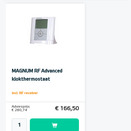
MAGNUM RF Advanced
klokthermostaat
Klokthermostaat, inclusief
incl. RF receiver
RF-ontvanger
Adviesprijs
€ 166,50
€ 280,74