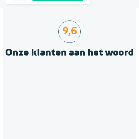
9,6
Onze klanten aan het woord
MAGNUM RF Receiver
Ontvanger (8 Ampère)
Extra ontvanger
Adviesprijs
€ 75,90
€ 139,99