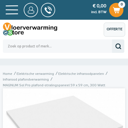
0
€ 0,00
0
€ 0,00
ncl. BTW
incl. BTW
OFFERTE
 0,00
Totaalbedrag (incl. BTW)
€ 0,00
AANVRAGEN
Home
Elektrische verwarming
Elektrische infraroodpanelen
Infrarood plafondverwarming
MAGNUM Sol Pro plafond-stralingspaneel 59 x 59 cm, 300 Watt