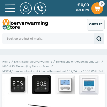
0
€ 0,00
0
€ 0,00
ncl. BTW
incl. BTW
OFFERTE
 0,00
Totaalbedrag (incl. BTW)
€ 0,00
AANVRAGEN
Home
Elektrische Vloerverwarming
Elektrische ontkoppelingsmatten
MAGNUM Decoupling Sets op Maat
MDC 4,5mm kabel-set met inbouwthermostaat 132,74 m / 1500 Watt Set
met inbouwthermostaat