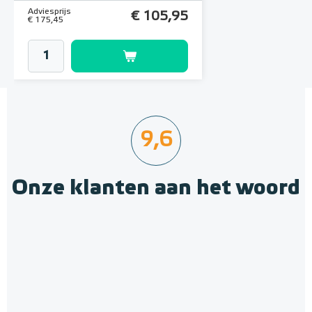
Adviesprijs
€ 105,95
€ 175,45
9,6
Onze klanten aan het woord
MAGNUM Decoupling Mat
(Ontkoppelingsmat)
Membraan-platen, 3 m² (4
3 m² of 5 m²