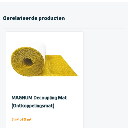
Gerelateerde producten
MAGNUM Decoupling Mat
(Ontkoppelingsmat)
Membraan op rol, 5 m²
3 m² of 5 m²
(500cm x 100cm)