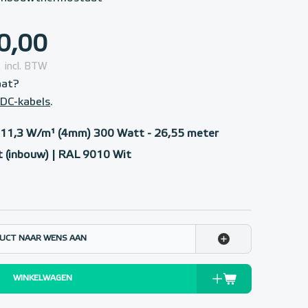
0,00
incl. BTW
aat?
DC-kabels
.
11,3 W/m¹ (4mm) 300 Watt - 26,55 meter
 (inbouw) | RAL 9010 Wit
UCT NAAR WENS AAN
WINKELWAGEN