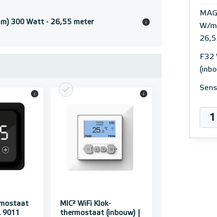
MAG
) 300 Watt - 26,55 meter
i
W/m¹
26,5
F32 
(inb
Sens
i
i
rmostaat
MIC² WiFi Klok-
L 9011
thermostaat (inbouw) |