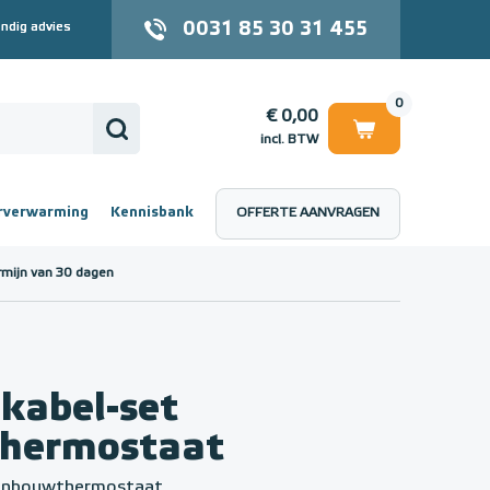
0031 85 30 31 455
ndig advies
0
€ 0,00
incl. BTW
rverwarming
Kennisbank
OFFERTE AANVRAGEN
 (incl. BTW)
€ 0,00
rmijn van 30 dagen
kabel-set
thermostaat
 inbouwthermostaat