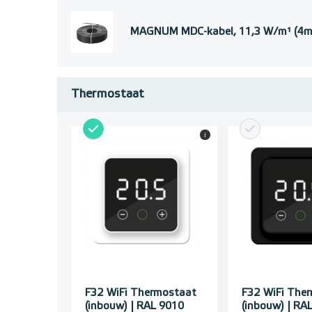
MAGNUM MDC-kabel, 11,3 W/m¹ (4mm
Thermostaat
i
F32 WiFi Thermostaat
F32 WiFi The
(inbouw) | RAL 9010
(inbouw) | RA