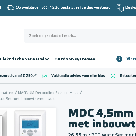
d
Op werkdagen vóór 15:30 besteld, zelfde dag verstuurd
Desku
0
€ 0,00
Elektrische verwarming
Outdoor-systemen
Vloe
Totaalbedrag
incl. BTW
bezorgd vanaf € 250,-
*
Vakkundig advies voor elke klus
Retourte
l. BTW)
€ 0,00
gsmatten
MAGNUM Decoupling Sets op Maat
att Set met inbouwthermostaat
MDC 4,5mm 
met inbouw
26,55 m / 300 Watt Set met