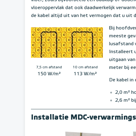
vloer, zoals bijvoorbeeld een badkuip of douch
vloeroppervlak dat ook daadwerkelijk verwarmd
de kabel altijd uit van het vermogen dat u uit d
Bij hoofdver
meeste geva
lusafstand 
Installeert
uitgaan van
meter bij e
7,5 cm afstand
10 cm afstand
150 W/m²
113 W/m²
De kabel in
2,0 m² h
2,6 m² b
Installatie MDC-verwarming