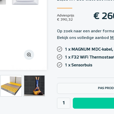
€ 26
Adviesprijs
€ 390,32
Op zoek naar een ander form
Bekijk ons volledige aanbod
M
1 x MAGNUM MDC-kabel, 
1 x F32 WiFi Thermostaat
1 x Sensorbuis
PAS PROD