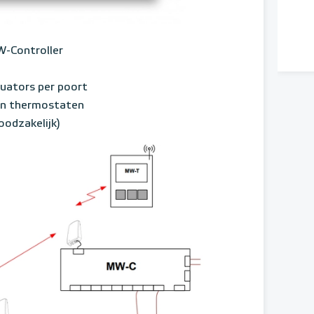
W-Controller
uators per poort
en thermostaten
oodzakelijk)