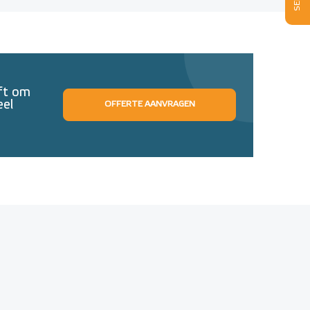
eft om
eel
OFFERTE AANVRAGEN