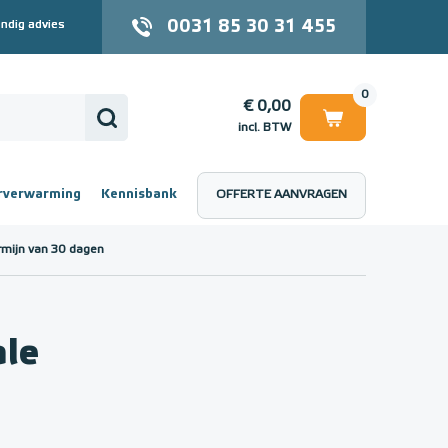
0031 85 30 31 455
ndig advies
0
€ 0,00
incl. BTW
rverwarming
Kennisbank
OFFERTE AANVRAGEN
 (incl. BTW)
€ 0,00
rmijn van 30 dagen
le