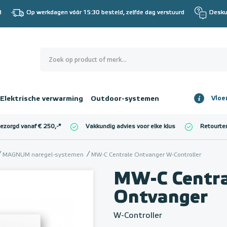
d
Op werkdagen vóór 15:30 besteld, zelfde dag verstuurd
Desku
0
€ 0,00
Elektrische verwarming
Outdoor-systemen
Vloe
Totaalbedrag
incl. BTW
bezorgd vanaf € 250,-
*
Vakkundig advies voor elke klus
Retourte
l. BTW)
€ 0,00
MAGNUM naregel-systemen
MW-C Centrale Ontvanger W-Controller
MW-C Centra
Ontvanger
W-Controller