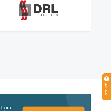
SERVICE
eft om