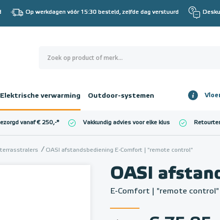
d
Op werkdagen vóór 15:30 besteld, zelfde dag verstuurd
Desku
0
€ 0,00
Elektrische verwarming
Outdoor-systemen
Vloe
Totaalbedrag
incl. BTW
bezorgd vanaf € 250,-
*
Vakkundig advies voor elke klus
Retourte
l. BTW)
€ 0,00
 terrasstralers
OASI afstandsbediening E-Comfort | "remote control"
OASI afstan
E-Comfort | "remote control"