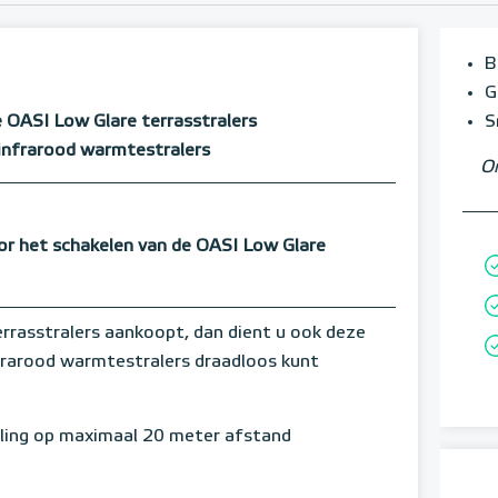
B
G
e OASI Low Glare terrasstralers
S
 infrarood warmtestralers
Om
or het schakelen van de OASI Low Glare
rasstralers aankoopt, dan dient u ook deze
nfrarood warmtestralers draadloos kunt
ling op maximaal 20 meter afstand