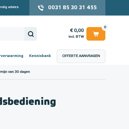
0031 85 30 31 455
ndig advies
0
€ 0,00
incl. BTW
rverwarming
Kennisbank
OFFERTE AANVRAGEN
 (incl. BTW)
€ 0,00
rmijn van 30 dagen
dsbediening