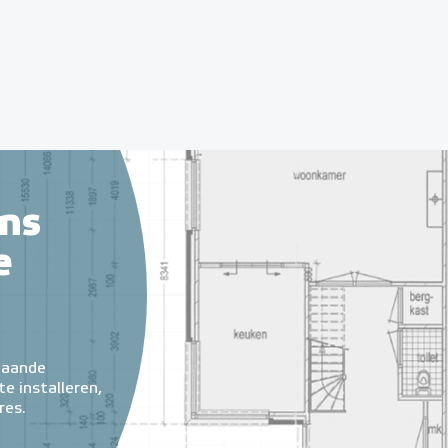
ns
e
taande
e installeren,
res.