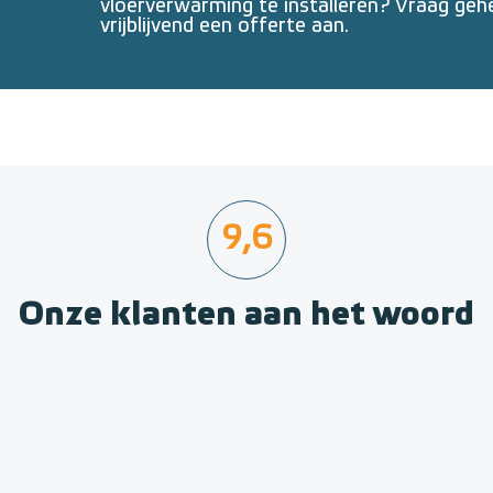
vloerverwarming te installeren? Vraag geh
vrijblijvend een offerte aan.
9,6
Onze klanten aan het woord