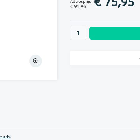
€ 75,95
Adviesprijs
€ 91,96
oads