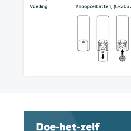
Voeding:
Knoopcelbatterij (CR2032
Doe-het-zelf