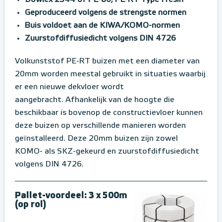
Dowlex 2344 of PE-80; PE-RT Type I resin
Geproduceerd volgens de strengste normen
Buis voldoet aan de KIWA/KOMO-normen
Zuurstofdiffusiedicht volgens DIN 4726
Volkunststof PE-RT buizen met een diameter van
20mm worden meestal gebruikt in situaties waarbij
er een nieuwe dekvloer wordt
aangebracht. Afhankelijk van de hoogte die
beschikbaar is bovenop de constructievloer kunnen
deze buizen op verschillende manieren worden
geïnstalleerd. Deze 20mm buizen zijn zowel
KOMO- als SKZ-gekeurd en zuurstofdiffusiedicht
volgens DIN 4726.
Pallet-voordeel: 3 x 500m
(op rol)