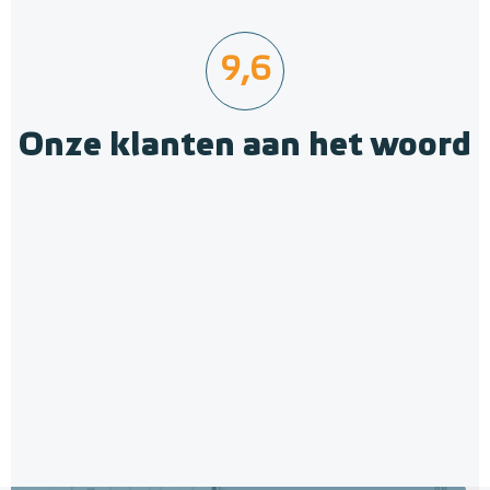
9,6
Onze klanten aan het woord
Euroconus-koppelingen
Knelringset - 2 x 20mm/2,0
Per 2 stuks
Adviesprijs
€ 5,70
€ 8,68