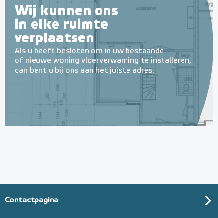
Wij kunnen ons
in elke ruimte
verplaatsen
Als u heeft besloten om in uw bestaande
of nieuwe woning vloerverwaming te installeren,
dan bent u bij ons aan het juiste adres.
Buigveren Buitenbuigveer,
20mm (50cm lang)
16,20 of 25 mm
Adviesprijs
€ 15,00
€ 22,50
Contactpagina