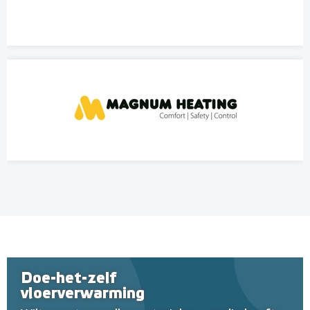
Doe-het-zelf
vloerverwarming