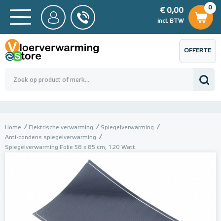
0
€ 0,00
0
€ 0,00
ncl. BTW
incl. BTW
OFFERTE
 0,00
Totaalbedrag (incl. BTW)
€ 0,00
AANVRAGEN
Home
Elektrische verwarming
Spiegelverwarming
Anti-condens spiegelverwarming
Spiegelverwarming Folie 58 x 85 cm, 120 Watt