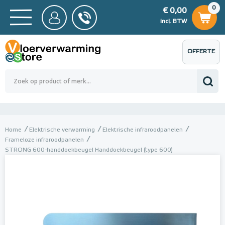
0
€ 0,00
0
€ 0,00
ncl. BTW
incl. BTW
OFFERTE
 0,00
Totaalbedrag (incl. BTW)
€ 0,00
AANVRAGEN
Home
Elektrische verwarming
Elektrische infraroodpanelen
Frameloze infraroodpanelen
STRONG 600-handdoekbeugel Handdoekbeugel (type 600)