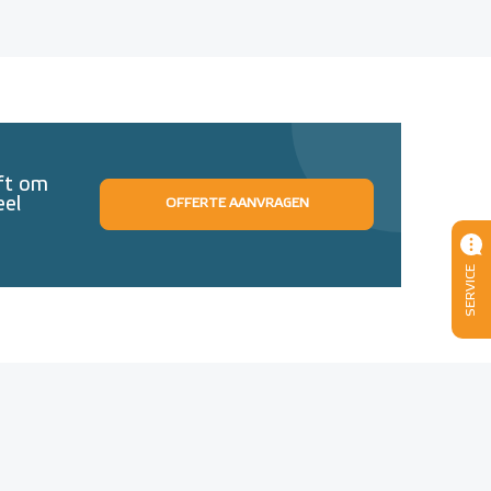
eft om
eel
OFFERTE AANVRAGEN
SERVICE