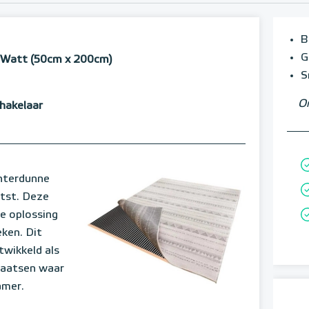
B
G
 Watt (50cm x 200cm)
S
Om
hakelaar
interdunne
atst. Deze
e oplossing
eken. Dit
twikkeld als
laatsen waar
amer.