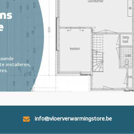
ns
e
taande
e installeren,
res.
info@vloerverwarmingstore.be