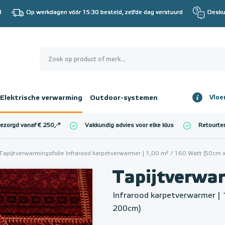
d
Op werkdagen vóór 15:30 besteld, zelfde dag verstuurd
Desku
0
€ 0,00
Elektrische verwarming
Outdoor-systemen
Vloe
Totaalbedrag
incl. BTW
bezorgd vanaf € 250,-
*
Vakkundig advies voor elke klus
Retourte
l. BTW)
€ 0,00
Tapijtverwarmingsfolie Infrarood karpetverwarmer | 1,00 m² / 160 Watt (50cm
Tapijtverwar
Infrarood karpetverwarmer | 
200cm)