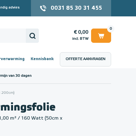
0031 85 30 31 455
ndig advies
0
€ 0,00
incl. BTW
rverwarming
Kennisbank
OFFERTE AANVRAGEN
 (incl. BTW)
€ 0,00
rmijn van 30 dagen
 x 200cm)
mingsfolie
1,00 m² / 160 Watt (50cm x