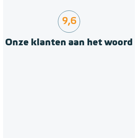
9,6
Onze klanten aan het woord
A-Label Pompregelaar Meng-
unit, uitvoering rechts -
onderaansluiting
LTV-mengunit met pomp
Adviesprijs
€ 379,00
€ 450,00