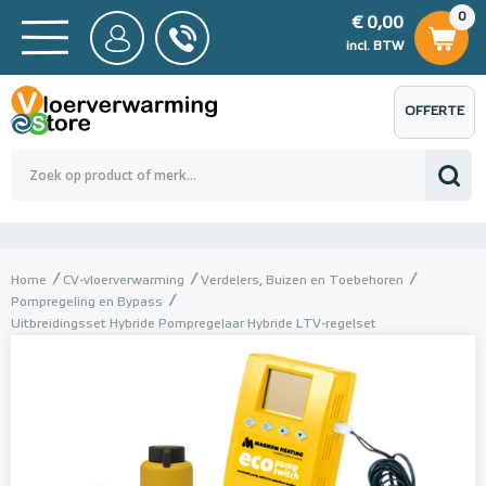
0
€ 0,00
0
€ 0,00
ncl. BTW
incl. BTW
OFFERTE
 0,00
Totaalbedrag (incl. BTW)
€ 0,00
AANVRAGEN
Home
CV-vloerverwarming
Verdelers, Buizen en Toebehoren
Pompregeling en Bypass
Uitbreidingsset Hybride Pompregelaar Hybride LTV-regelset