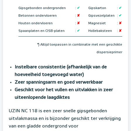
Gipsgebonden ondergronden
:
✔
Gipskarton
:
✔
Betonnen ondervloeren
:
✘
Gipsvezelplaten
:
✔
Houten ondervloeren
:
✘
Magnesiet
:
✘
Spaanplaten en OSB-platen
:
✔
Hollebaksteen
:
✘
*) Altijd toepassen in combinatie met een geschikte
dispersieprimer
Instelbare consistentie (afhankelijk van de
hoeveelheid toegevoegd water)
Zeer spanningsarm en goed verwerkbaar
Geschikt voor het vullen en uitvlakken in zeer
uiteenlopende laagdiktes
UZIN NC 118 is een zeer snelle gipsgebonden
uitvlakmassa en is bijzonder geschikt ter verkrijging
van een gladde ondergrond voor