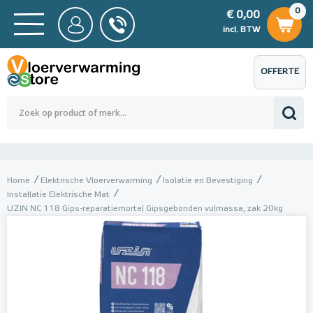
0
€ 0,00
0
€ 0,00
ncl. BTW
incl. BTW
OFFERTE
 0,00
Totaalbedrag (incl. BTW)
€ 0,00
AANVRAGEN
Home
Elektrische Vloerverwarming
Isolatie en Bevestiging
Installatie Elektrische Mat
UZIN NC 118 Gips-reparatiemortel Gipsgebonden vulmassa, zak 20kg