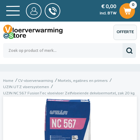
0
€ 0,00
0
€ 0,00
ncl. BTW
incl. BTW
OFFERTE
 0,00
Totaalbedrag (incl. BTW)
€ 0,00
AANVRAGEN
Home
CV-vloerverwarming
Mortels, egalines en primers
UZIN UTZ vloersystemen
UZIN NC 567 FusionTec vloeivloer Zelfvloeiende dekvloermortel, zak 20 kg