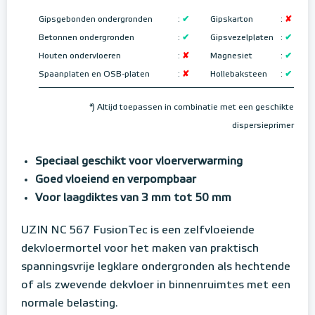
Gipsgebonden ondergronden
:
✔
Gipskarton
:
✘
Betonnen ondergronden
:
✔
Gipsvezelplaten
:
✔
Houten ondervloeren
:
✘
Magnesiet
:
✔
Spaanplaten en OSB-platen
:
✘
Hollebaksteen
:
✔
*) Altijd toepassen in combinatie met een geschikte
dispersieprimer
Speciaal geschikt voor vloerverwarming
Goed vloeiend en verpompbaar
Voor laagdiktes van 3 mm tot 50 mm
UZIN NC 567 FusionTec is een zelfvloeiende
dekvloermortel voor het maken van praktisch
spanningsvrije legklare ondergronden als hechtende
of als zwevende dekvloer in binnenruimtes met een
normale belasting.