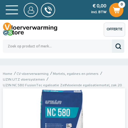
0
€ 0,00
0
€ 0,00
ncl. BTW
incl. BTW
OFFERTE
 0,00
Totaalbedrag (incl. BTW)
€ 0,00
AANVRAGEN
Home
CV-vloerverwarming
Mortels, egalines en primers
UZIN UTZ vloersystemen
UZIN NC 580 FusionTec egalisatie Zelfvloeiende egalisatiemortel, zak 20
kg