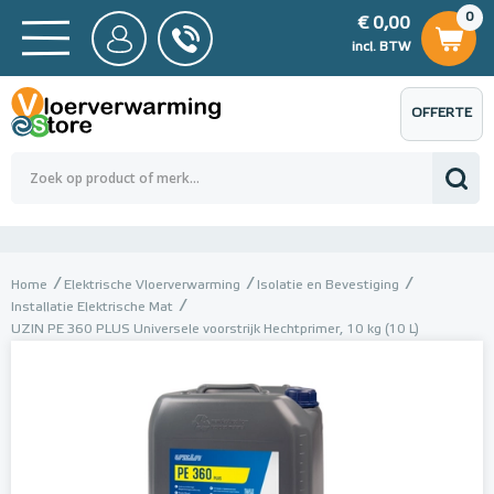
0
€ 0,00
0
€ 0,00
ncl. BTW
incl. BTW
OFFERTE
 0,00
Totaalbedrag (incl. BTW)
€ 0,00
AANVRAGEN
Home
Elektrische Vloerverwarming
Isolatie en Bevestiging
Installatie Elektrische Mat
UZIN PE 360 PLUS Universele voorstrijk Hechtprimer, 10 kg (10 L)