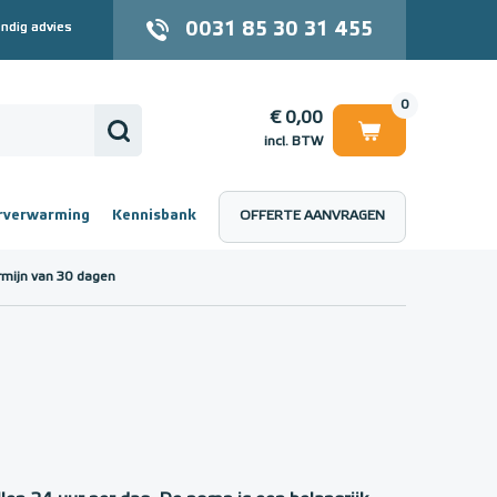
0031 85 30 31 455
ndig advies
0
€ 0,00
incl. BTW
rverwarming
Kennisbank
OFFERTE AANVRAGEN
 (incl. BTW)
€ 0,00
rmijn van 30 dagen