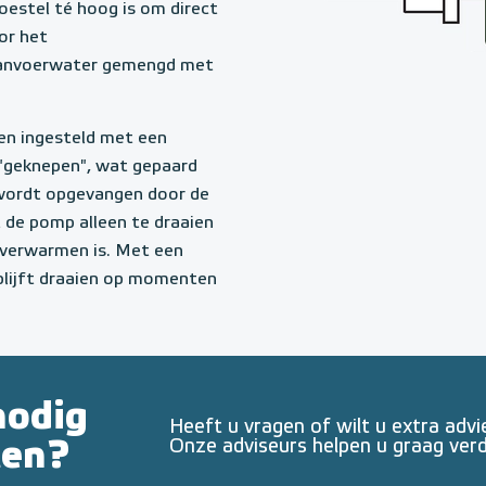
estel té hoog is om direct
or het
 aanvoerwater gemengd met
ren ingesteld met een
"geknepen", wat gepaard
s wordt opgevangen door de
t de pomp alleen te draaien
 verwarmen is. Met een
lijft draaien op momenten
nodig
Heeft u vragen of wilt u extra advi
ten?
Onze adviseurs helpen u graag verd