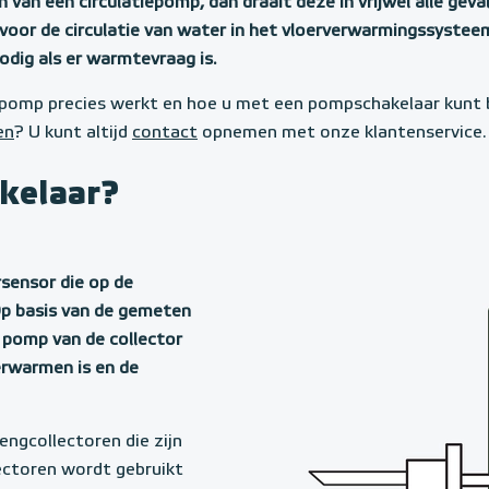
an een circulatiepomp, dan draait deze in vrijwel alle geval
oor de circulatie van water in het vloerverwarmingssysteem
 nodig als er warmtevraag is.
iepomp precies werkt en hoe u met een pompschakelaar kunt 
en
? U kunt altijd
contact
opnemen met onze klantenservice.
kelaar?
ensor die op de
Op basis van de gemeten
 pomp van de collector
erwarmen is en de
ngcollectoren die zijn
lectoren wordt gebruikt