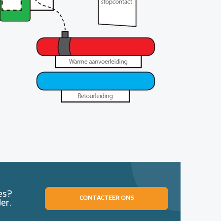
es?
CONTACTEER ONS
er.