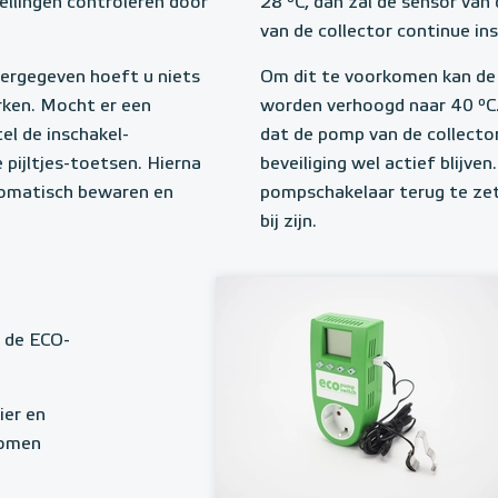
stellingen controleren door
28 ºC, dan zal de sensor va
van de collector continue in
ergegeven hoeft u niets
Om dit te voorkomen kan de
rken. Mocht er een
worden verhoogd naar 40 ºC.
l de inschakel-
dat de pomp van de collector
 pijltjes-toetsen. Hierna
beveiliging wel actief blijven
tomatisch bewaren en
pompschakelaar terug te ze
bij zijn.
 de ECO-
ier en
nomen