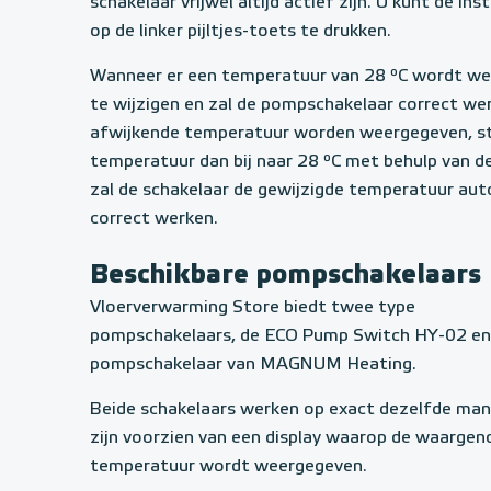
schakelaar vrijwel altijd actief zijn. U kunt de in
op de linker pijltjes-toets te drukken.
Wanneer er een temperatuur van 28 ºC wordt we
te wijzigen en zal de pompschakelaar correct we
afwijkende temperatuur worden weergegeven, ste
temperatuur dan bij naar 28 ºC met behulp van de
zal de schakelaar de gewijzigde temperatuur au
correct werken.
Beschikbare pompschakelaars
Vloerverwarming Store biedt twee type
pompschakelaars, de ECO Pump Switch HY-02 en
pompschakelaar van MAGNUM Heating.
Beide schakelaars werken op exact dezelfde man
zijn voorzien van een display waarop de waarge
temperatuur wordt weergegeven.