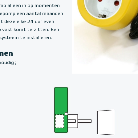
omp alleen in op momenten
atiepomp een aantal maanden
at deze elke 24 uur even
vast komt te zitten. Een
systeem te installeren.
emen
voudig ;