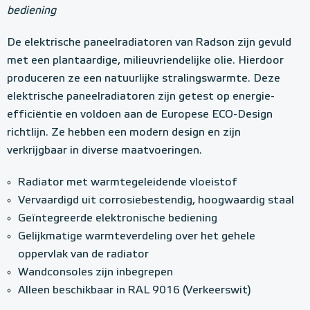
d
bediening
s
o
De elektrische paneelradiatoren van Radson zijn gevuld
n
met een plantaardige, milieuvriendelijke olie. Hierdoor
produceren ze een natuurlijke stralingswarmte. Deze
P
elektrische paneelradiatoren zijn getest op energie-
a
efficiëntie en voldoen aan de Europese ECO-Design
n
richtlijn. Ze hebben een modern design en zijn
e
verkrijgbaar in diverse maatvoeringen.
e
Radiator met warmtegeleidende vloeistof
l
Vervaardigd uit corrosiebestendig, hoogwaardig staal
r
Geïntegreerde elektronische bediening
Gelijkmatige warmteverdeling over het gehele
a
oppervlak van de radiator
d
Wandconsoles zijn inbegrepen
i
Alleen beschikbaar in RAL 9016 (Verkeerswit)