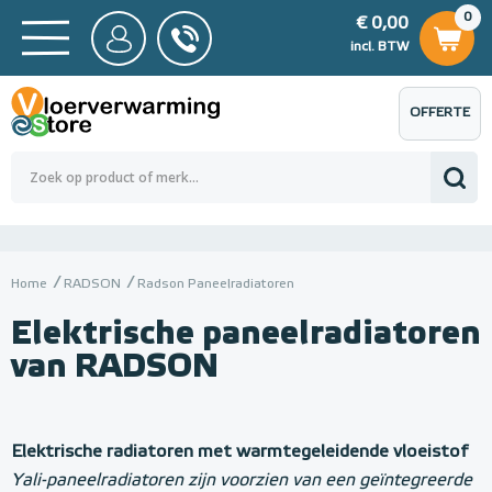
0
€ 0,00
0
€ 0,00
ncl. BTW
incl. BTW
OFFERTE
 0,00
Totaalbedrag (incl. BTW)
€ 0,00
AANVRAGEN
Home
RADSON
Radson Paneelradiatoren
Elektrische paneelradiatoren
van RADSON
R
a
Elektrische radiatoren met warmtegeleidende vloeistof
Yali-paneelradiatoren zijn voorzien van een geïntegreerde