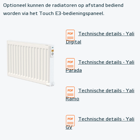
a
Optioneel kunnen de radiatoren op afstand bediend
t
worden via het Touch E3-bedieningspaneel.
o
r
Technische details - Yali
e
Digital
n
Technische details - Yali
Parada
Technische details - Yali
Ramo
Technische details - Yali
GV