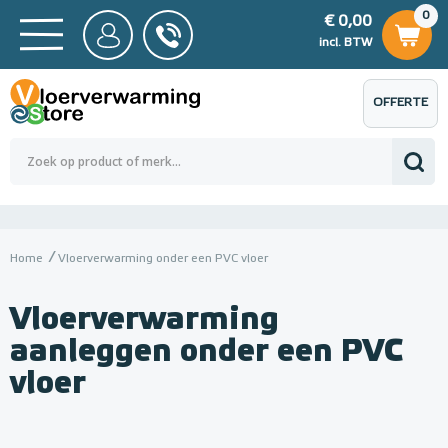
0
€ 0,00
0
€ 0,00
ncl. BTW
incl. BTW
OFFERTE
 0,00
Totaalbedrag (incl. BTW)
€ 0,00
AANVRAGEN
Home
Vloerverwarming onder een PVC vloer
Vloerverwarming
aanleggen onder een PVC
vloer